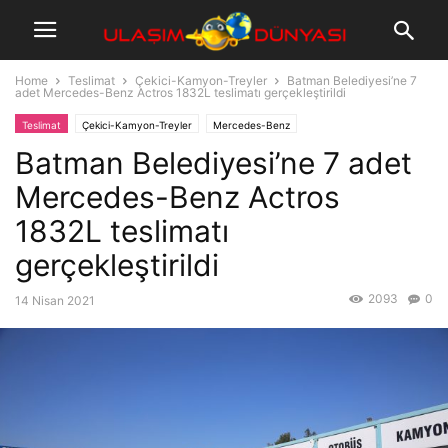
Home
Teslimat
Çekici-Kamyon-Treyler
Batman Belediyesi’ne 7
adet Mercedes-Benz Actros 1832L teslimatı gerçekleştirildi
Teslimat
Çekici-Kamyon-Treyler
Mercedes-Benz
Batman Belediyesi’ne 7 adet
Mercedes-Benz Actros
1832L teslimatı
gerçekleştirildi
2093
0
14 Nisan 2021