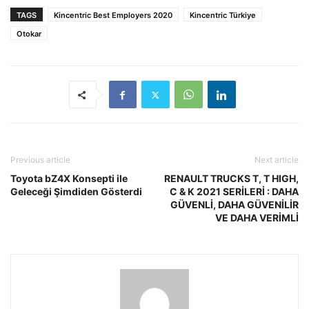
TAGS
Kincentric Best Employers 2020
Kincentric Türkiye
Otokar
Previous article
Next article
Toyota bZ4X Konsepti ile
RENAULT TRUCKS T, T HIGH,
Geleceği Şimdiden Gösterdi
C & K 2021 SERİLERİ : DAHA
GÜVENLİ, DAHA GÜVENİLİR
VE DAHA VERİMLİ