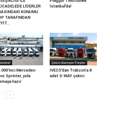
ĞİŞİKLİĞİ İLE
Piaggio 1 Motobike
ÜCADELEDE LİDERLER
İstanbul’da!
RASINDAKİ KONUMU
DP TARAFINDAN
YİT...
ektörel
Çekici-Kamyon-Treyler
.000’inci Mercedes-
IVECO’dan Trabzon’a 8
nz Sprinter, yola
adet S-WAY çekici
kmaya hazır