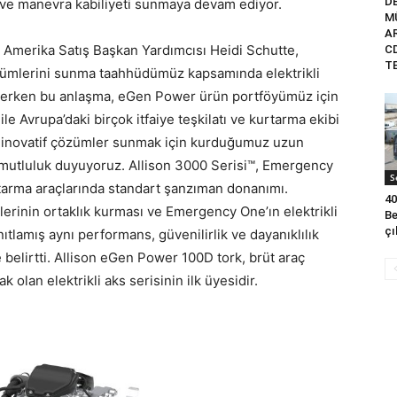
DE
e ve manevra kabiliyeti sunmaya devam ediyor.
M
A
Amerika Satış Başkan Yardımcısı Heidi Schutte,
C
TE
özümlerini sunma taahhüdümüz kapsamında elektrikli
erken bu anlaşma, eGen Power ürün portföyümüz için
e Avrupa’daki birçok itfaiye teşkilatı ve kurtarma ekibi
e inovatif çözümler sunmak için kurduğumuz uzun
 mutluluk duyuyoruz. Allison 3000 Serisi™, Emergency
S
urtarma araçlarında standart şanzıman donanımı.
40
lerinin ortaklık kurması ve Emergency One’ın elektrikli
Be
çı
ıtlamış aynı performans, güvenilirlik ve dayanıklılık
belirtti. Allison eGen Power 100D tork, brüt araç
ak olan elektrikli aks serisinin ilk üyesidir.