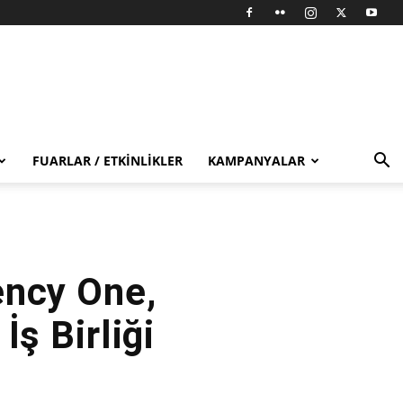
FUARLAR / ETKINLIKLER
KAMPANYALAR
ency One,
İş Birliği