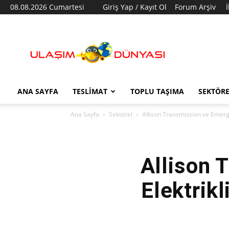
08.08.2026 Cumartesi
Giriş Yap / Kayıt Ol
Forum Arşiv
Ulaşım
Dünyası
ANA SAYFA
TESLIMAT
TOPLU TAŞIMA
SEKTÖR
Ana Sayfa
Sektörel
Allison Transmission ve Emergen
Allison 
Elektrikl