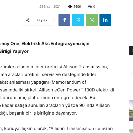
28 Nisan 2021
1606
0
Paylaş
ncy One, Elektrikli Aks Entegrasyonu için
Birliği Yapıyor
özümleri alanının lider üreticisi Allison Transmission,
rma araçları üretimi, servis ve desteğinde lider
bakat anlaşması yaptığını (Memorandum of
mında iki şirket, Allison eGen Power™ 100D elektrikli
cil durum araç platformuna entegre edecek. Bu
kadar satışa sunulan araçların yüzde 90’ında Allison
ı, başarılı bir iş birliğine dayanıyor.
onuya ilişkin olarak; “Allison Transmission ile eGen