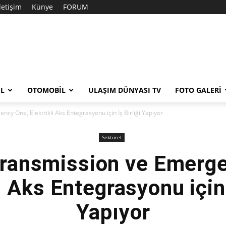
İletişim
Künye
FORUM
EL
OTOMOBIL
ULAŞIM DÜNYASI TV
FOTO GALERI
cy One, Elektrikli Aks Entegrasyonu için İş Birliği Yapıyor
Sektörel
Transmission ve Emerg
i Aks Entegrasyonu için 
Yapıyor