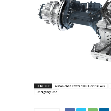
ETIKETLER
Allison eGen Power 100D Elektrikli Aksı
Emergency One