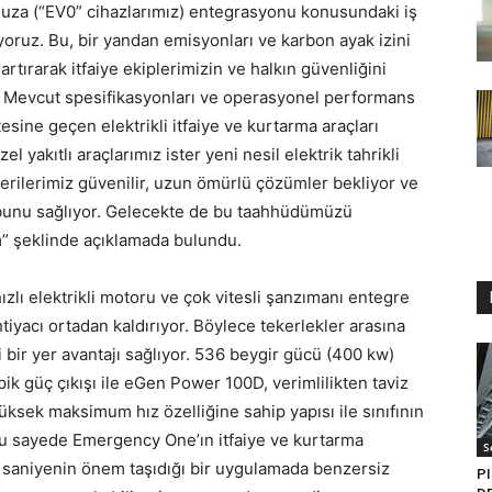
muza (“EV0” cihazlarımız) entegrasyonu konusundaki iş
yoruz. Bu, bir yandan emisyonları ve karbon ayak izini
rtırarak itfaiye ekiplerimizin ve halkın güvenliğini
m. Mevcut spesifikasyonları ve operasyonel performans
tesine geçen elektrikli itfaiye ve kurtarma araçları
 yakıtlı araçlarımız ister yeni nesil elektrik tahrikli
rilerimiz güvenilir, uzun ömürlü çözümler bekliyor ve
 bunu sağlıyor. Gelecekte de bu taahhüdümüzü
” şeklinde açıklamada bulundu.
ızlı elektrikli motoru ve çok vitesli şanzımanı entegre
htiyacı ortadan kaldırıyor. Böylece tekerlekler arasına
 bir yer avantajı sağlıyor. 536 beygir gücü (400 kw)
ik güç çıkışı ile eGen Power 100D, verimlilikten taviz
sek maksimum hız özelliğine sahip yapısı ile sınıfının
Bu sayede Emergency One’ın itfaiye ve kurtarma
S
her saniyenin önem taşıdığı bir uygulamada benzersiz
PI