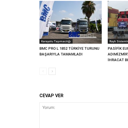
Karayolu Taşımacılığı
Raylı Sisteml
BMC PRO L 1852 TÜRKİYE TURUNU
PASİFİK EU
BAŞARIYLA TAMAMLADI
ADIMİZMİR
İHRACAT BL
CEVAP VER