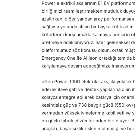
Power elektrikli akslarının E1 EV platformu
birliğimizi resmileştirmekten mutluluk duyu
azaltırken, diğer yandan araç performansını a
sağlama yolunda atılan bir başka kritik adı
kriterlerini karşılamakla kalmayıp bunların ö
üretmeye odaklanıyoruz. İster geleneksel dizel
platformumuz söz konusu olsun, ortak müşte
Emergency One ile Allison ortaklığı tam da
karşılamaya devam edeceğimize inanıyorum
eGen Power 100D elektrikli aks, iki yüksek h
ederek ilave şaft ve destek yapılarına olan i
kolayca entegre edilerek batarya için önemli
kesintisiz güç ve 738 beygir gücü (550 kw) p
vermeden yüksek ivmelenme kabiliyeti ve yük
en güçlü tahrik çözümlerinden biri oluyor. 
araçları, başarısızlık riskinin olmadığı ve 