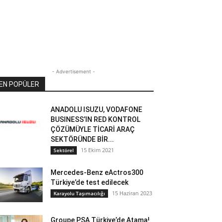
- Advertisement -
EN POPÜLER
ANADOLU ISUZU, VODAFONE
BUSINESS’IN RED KONTROL
ÇÖZÜMÜYLE TİCARİ ARAÇ
SEKTÖRÜNDE BİR...
15 Ekim 2021
Sektörel
Mercedes-Benz eActros300
Türkiye’de test edilecek
15 Haziran 2023
Karayolu Taşımacılığı
Groupe PSA Türkiye’de Atama!