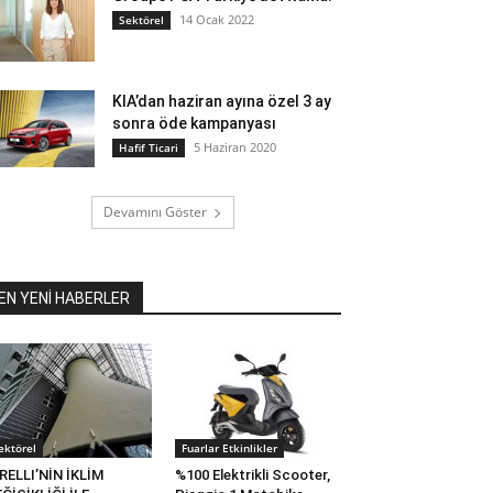
14 Ocak 2022
Sektörel
KIA’dan haziran ayına özel 3 ay
sonra öde kampanyası
5 Haziran 2020
Hafif Ticari
Devamını Göster
EN YENİ HABERLER
ektörel
Fuarlar Etkinlikler
RELLI’NİN İKLİM
%100 Elektrikli Scooter,