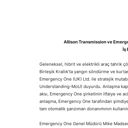
Allison Transmission ve Emerge
İş 
Geleneksel, hibrit ve elektrikli araç tahrik ç
Birleşik Krallık’ta yangın söndürme ve kurta
Emergency One (UK) Ltd. ile stratejik muta
Understanding-MoU) duyurdu. Anlaşma kapsa
aksı, Emergency One şirketinin itfaiye ve a
anlaşma, Emergency One tarafından şimdiye 
tam otomatik şanzıman donanımının kullanıldığ
Emergency One Genel Müdürü Mike Madsen, k