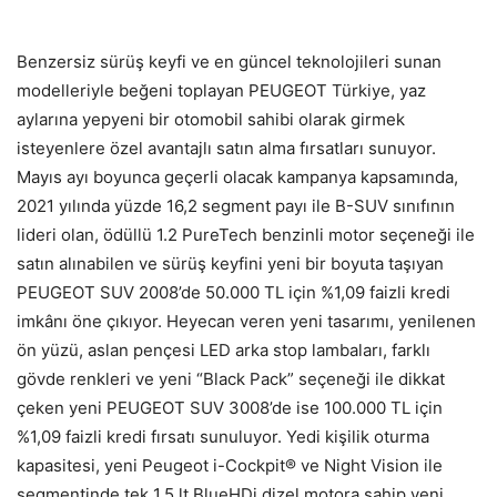
Benzersiz sürüş keyfi ve en güncel teknolojileri sunan
modelleriyle beğeni toplayan PEUGEOT Türkiye, yaz
aylarına yepyeni bir otomobil sahibi olarak girmek
isteyenlere özel avantajlı satın alma fırsatları sunuyor.
Mayıs ayı boyunca geçerli olacak kampanya kapsamında,
2021 yılında yüzde 16,2 segment payı ile B-SUV sınıfının
lideri olan, ödüllü 1.2 PureTech benzinli motor seçeneği ile
satın alınabilen ve sürüş keyfini yeni bir boyuta taşıyan
PEUGEOT SUV 2008’de 50.000 TL için %1,09 faizli kredi
imkânı öne çıkıyor. Heyecan veren yeni tasarımı, yenilenen
ön yüzü, aslan pençesi LED arka stop lambaları, farklı
gövde renkleri ve yeni “Black Pack” seçeneği ile dikkat
çeken yeni PEUGEOT SUV 3008’de ise 100.000 TL için
%1,09 faizli kredi fırsatı sunuluyor. Yedi kişilik oturma
kapasitesi, yeni Peugeot i-Cockpit® ve Night Vision ile
segmentinde tek 1.5 lt BlueHDi dizel motora sahip yeni