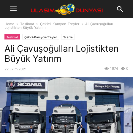
Home
Teslimat
Çekici-Kamyon-Treyler
Ali Çavuşoğulları
Lojistikten Büyük Yatırım
Teslimat
Çekici-Kamyon-Treyler
Scania
Ali Çavuşoğulları Lojistikten
Büyük Yatırım
1974
0
22 Ekim 2021