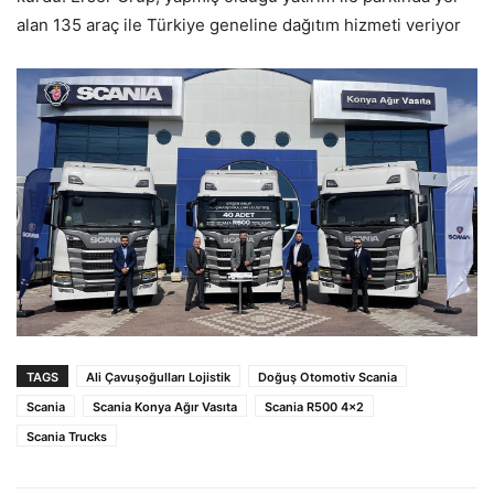
alan 135 araç ile Türkiye geneline dağıtım hizmeti veriyor
TAGS
Ali Çavuşoğulları Lojistik
Doğuş Otomotiv Scania
Scania
Scania Konya Ağır Vasıta
Scania R500 4x2
Scania Trucks