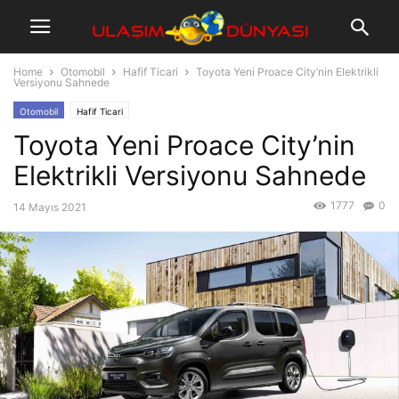
Home
Otomobil
Hafif Ticari
Toyota Yeni Proace City’nin Elektrikli
Versiyonu Sahnede
Otomobil
Hafif Ticari
Toyota Yeni Proace City’nin
Elektrikli Versiyonu Sahnede
1777
0
14 Mayıs 2021