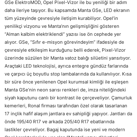
GSe ElektroMOD, Opel Pixel-Vizor ile bu yeniliği bir adım
daha ileriye taşıyor. Bu kapsamda Manta GSe, LED ekranın
tüm yüzeyinde çevresiyle iletişim kurabiliyor. Opel’in
yenilikçi vizyonu ve Manta’nın gelişmişliğini gösteren
“Alman kalbim elektriklendi” yazısı ise ön cephede yer
alıyor. GSe, “Sıfır e-misyon görevindeyim” ifadesiyle de
çevresiyle etkileşim kurduğunu belli ederek, Pixel-Vizor
üzerinde süzülen bir Manta vatoz balığı silüetini yansıtıyor.
Araçtaki LED teknolojisi, ayrıca entegre gündüz farlarında
ve çarpıcı üç boyutlu stop lambalarında da kullanılıyor. Kısa
bir süre önce yenilenen Opel kurumsal kimliği ile eşleşen
Manta GSe’nin neon sarısı renkleri de, imza niteliğindeki
siyah kaputunu canlı bir kontrast ile çerçeveliyor. Çamurluk
kemerleri, Ronal firması tarafından özel olarak tasarlanan
17 inçlik hafif alaşım jantlara ev sahipliği yapıyor. Jantları da
önde 195/40 R17 ve arkada 205/40 R17 ebatlarında
lastikler çevreliyor. Bagaj kaputunda ise yeni ve modern