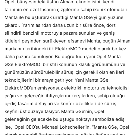
Opel, bünyesindeki üstün Alman teknolojisini, kendi
tarihinin en özel tasarım çizgilerine sahip ikonik otomobili
Manta ile buluşturarak ürettiği Manta GSe’yi gün yüzüne
çıkardı. Yarım asırdan daha uzun bir süre önce, dört
silindirli benzinli motoruyla pazara sunulan ve geniş
kitleleri peşinden sürükleyen efsanevi Manta, bugün Alman
markanın tarihindeki ilk ElektroMOD modeli olarak bir kez
daha pazara sunuluyor. Bu doğrultuda yeni Opel Manta
GSe ElektroMOD; bir stil ikonunun klasik görünümünü ve
günümüzün sürdürülebilir sürüş için gerekli olan en ileri
teknolojilerini bir araya getiriyor. Yeni Manta GSe
ElektroMOD’un emisyonsuz elektrikli motoru ve teknolojisi
çağın ve geleceğin ihtiyaçlarını karşılarken, sahip olduğu
iç-dış tasarım detayları ve konfor özellikleri de sürüş
keyfini üst düzeye taşıyor. Manta GSe’nin, Opel
geleneğinin gelecekle buluştuğu noktayı sembolize edişi
ise, Opel CEO’su Michael Lohscheller’in, “Manta GSe, Opel
olarak otomobil üretme coşkumuzu gözler önüne seriyor.