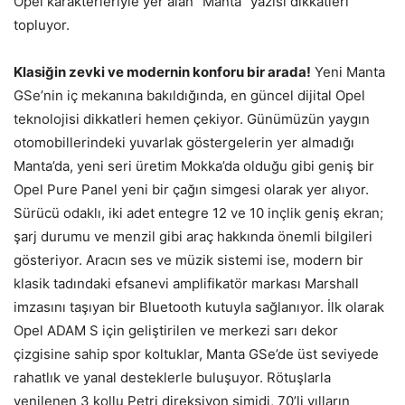
Opel karakterleriyle yer alan “Manta” yazısı dikkatleri
topluyor.
Klasiğin zevki ve modernin konforu bir arada!
Yeni Manta
GSe’nin iç mekanına bakıldığında, en güncel dijital Opel
teknolojisi dikkatleri hemen çekiyor. Günümüzün yaygın
otomobillerindeki yuvarlak göstergelerin yer almadığı
Manta’da, yeni seri üretim Mokka’da olduğu gibi geniş bir
Opel Pure Panel yeni bir çağın simgesi olarak yer alıyor.
Sürücü odaklı, iki adet entegre 12 ve 10 inçlik geniş ekran;
şarj durumu ve menzil gibi araç hakkında önemli bilgileri
gösteriyor. Aracın ses ve müzik sistemi ise, modern bir
klasik tadındaki efsanevi amplifikatör markası Marshall
imzasını taşıyan bir Bluetooth kutuyla sağlanıyor. İlk olarak
Opel ADAM S için geliştirilen ve merkezi sarı dekor
çizgisine sahip spor koltuklar, Manta GSe’de üst seviyede
rahatlık ve yanal desteklerle buluşuyor. Rötuşlarla
yenilenen 3 kollu Petri direksiyon simidi, 70’li yılların