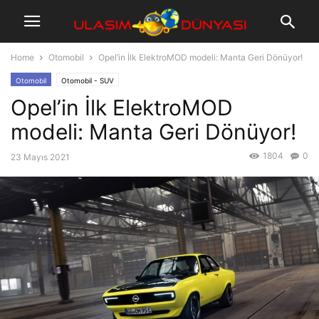
Home
Otomobil
Opel’in İlk ElektroMOD modeli: Manta Geri Dönüyor!
Otomobil
Otomobil - SUV
Opel’in İlk ElektroMOD
modeli: Manta Geri Dönüyor!
1804
0
23 Mayıs 2021