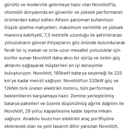
gürültü ve modernlik getirmeye hazır olan NovoVolt’ta,
otomobil dünyasında en güvenilir ve yüksek performanslı
ürünlerden kabul edilen Allison şanzıman kullanılıyor.
Düşük işletme maliyetleri, maksimum verimlilik ve yüksek
manevra kabiliyeti, 7,3 metrelik uzunluğu ile şehirlerarası
yolculukların güncel ihtiyaçlarını göz önünde bulundurarak
ferah bir iç mekan ve orta-uzun mesafeli yolculuklar için
konfor sunan NovoVolt daha akıcı bir sürüş ve üstün güç
aktarımı sağlayarak müşterileri en iyi deneyimle
buluşturuyor. NovoVolt, 165kwH batarya seçeneği ile 225
km’ye kadar menzil sağlıyor. NovoVolt’un 320kW güç ve
12kNm tork üreten elektrikli motoru, tüm performans
beklentilerini karşılamaya hazır. Zemine yerleştirilmiş
batarya paketleri ve özenle düşünülmüş ağırlık dağılımı ile
NovoVolt, 29 yolcu kapasitesine kadar taşıma imkanı
sağlıyor. Anadolu Isuzu’nun elektrikli araç portföyüne
eklenecek olan ve yeni tasarım dilini yansıtan NovoVolt,