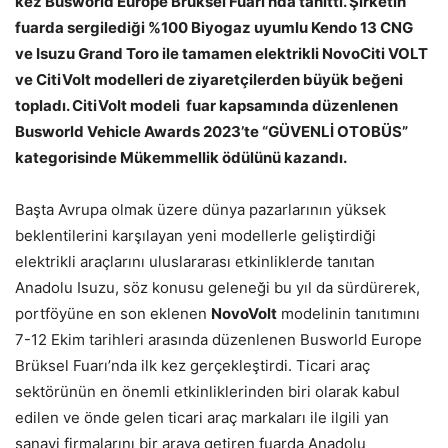
kez Busworld Europe Brüksel Fuarı’nda tanıttı. Şirketin
fuarda sergilediği %100 Biyogaz uyumlu Kendo 13 CNG
ve Isuzu Grand Toro ile tamamen elektrikli NovoCiti VOLT
ve CitiVolt modelleri de ziyaretçilerden büyük beğeni
topladı. CitiVolt modeli fuar kapsamında düzenlenen
Busworld Vehicle Awards 2023’te “GÜVENLİ OTOBÜS”
kategorisinde Mükemmellik ödülünü kazandı.
Başta Avrupa olmak üzere dünya pazarlarının yüksek
beklentilerini karşılayan yeni modellerle geliştirdiği
elektrikli araçlarını uluslararası etkinliklerde tanıtan
Anadolu Isuzu, söz konusu geleneği bu yıl da sürdürerek,
portföyüne en son eklenen
NovoVolt
modelinin tanıtımını
7-12 Ekim tarihleri arasında düzenlenen Busworld Europe
Brüksel Fuarı’nda ilk kez gerçekleştirdi. Ticari araç
sektörünün en önemli etkinliklerinden biri olarak kabul
edilen ve önde gelen ticari araç markaları ile ilgili yan
sanayi firmalarını bir araya getiren fuarda Anadolu