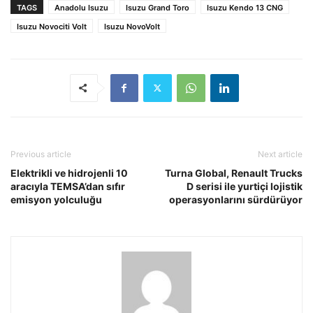
TAGS
Anadolu Isuzu
Isuzu Grand Toro
Isuzu Kendo 13 CNG
Isuzu Novociti Volt
Isuzu NovoVolt
Previous article
Next article
Elektrikli ve hidrojenli 10
Turna Global, Renault Trucks
aracıyla TEMSA’dan sıfır
D serisi ile yurtiçi lojistik
emisyon yolculuğu
operasyonlarını sürdürüyor