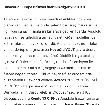
Busworld Europe Brüksel fuarının diğer yıldızları
Ticari araç sektörünün en önemli etkinliklerinden biri
olarak kabul edilen ve önde gelen ticari araç markaları ile
ilgili yan sanayi firmalarını bir araya getiren fuarda, Anadolu
Isuzu’nun sergilediği alternatif yakıtlı diğer modelleri de
katılımcılardan büyük ilgi gördü. Anadolu Isuzu’nun akılcı
ve sessiz toplu taşıma aracı
NovoCiti VOLT
çevre dostu
özellikleriyle öne çıkarken, sürdürülebilir bir gelecek için
işini ve ürünlerini dönüştüren şirketin sıfır emisyon ile
tamamen elektrikli sürüş sağlayan
CitiVolt
modeli de
fuarda beğeni topladı. CitiVolt ayrıca fuar kapsamında
düzenlenen Busworld Vehicle Awards 2023’te “GÜVENLİ
OTOBÜS” kategorisinde Mükemmellik ödülü kazandı.
Dünyada “Yılın Sürdürülebilir Otobüsü” seçilen %100
Biyogaz uyumlu
Kendo 13 CNG
ve Anadolu Isuzu’nun orta
boy otobüs segmentindeki temsilcisi
Isuzu Grand Toro
da