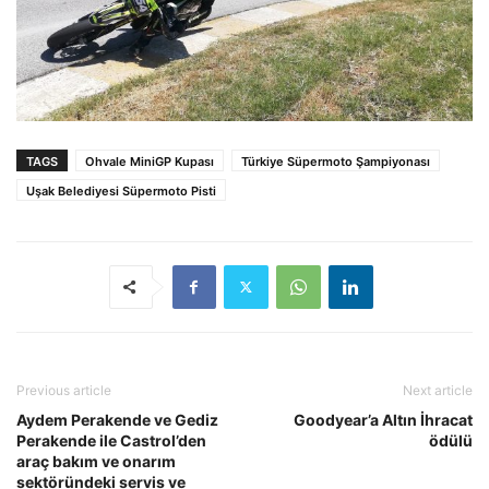
TAGS
Ohvale MiniGP Kupası
Türkiye Süpermoto Şampiyonası
Uşak Belediyesi Süpermoto Pisti
Previous article
Next article
Aydem Perakende ve Gediz
Goodyear’a Altın İhracat
Perakende ile Castrol’den
ödülü
araç bakım ve onarım
sektöründeki servis ve