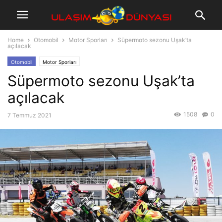
Home
Otomobil
Motor Sporları
Süpermoto sezonu Uşak’ta
açılacak
Otomobil
Motor Sporları
Süpermoto sezonu Uşak’ta
açılacak
1508
0
7 Temmuz 2021