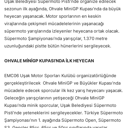
Uşak Belediyesi Süpermoto Pisti’nde organize edilecek
sezonun ilk ayağında, Ohvale MiniGP Kupası’nda da büyük
heyecan yaşanacak. Motor sporlarının en keskin
virajlarında çekişmeli mücadelelerinin yaşanacağı
süpermoto yarışlarında izleyenler heyecana ortak olacak.
Süpermoto Şampiyonası’nda yarışçılar, 1.370 metre
uzunluğundaki pistte bütün hünerlerini sergileyecek.
OHVALE MİNİGP KUPASI’NDA İLK HEYECAN
EMC06 Uşak Motor Sporları Kulübü organizatörlüğünde
gerçekleştirilecek Ohvale MiniGP ve Büyükler Kupası’nda
mücadele edecek sporcular ilk kez yarış heyecanı yaşacak.
Geleceğin yarışçılarının yetişeceği Ohvale MiniGP
Kupası’nda minik sporcular, Uşak Belediyesi Süpermoto
Pisti’nde yeteneklerini sergileyecekler. Türkiye Süpermoto
Şampiyonası’nın 1. ayağında Süpermoto Open, Süpermoto
S3, Gençler 85cc, 65cc ve 50cc sınıflarında yarışlar