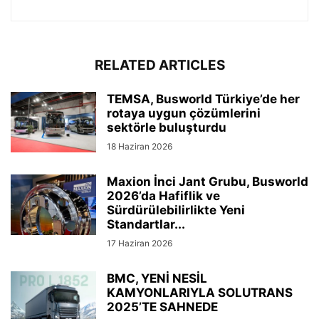
RELATED ARTICLES
TEMSA, Busworld Türkiye’de her
rotaya uygun çözümlerini
sektörle buluşturdu
18 Haziran 2026
Maxion İnci Jant Grubu, Busworld
2026’da Hafiflik ve
Sürdürülebilirlikte Yeni
Standartlar...
17 Haziran 2026
BMC, YENİ NESİL
KAMYONLARIYLA SOLUTRANS
2025’TE SAHNEDE