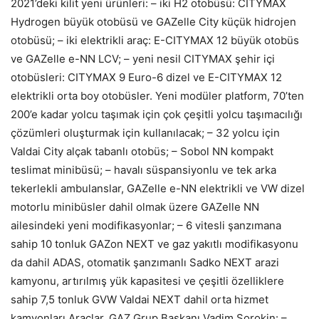
2021’deki kilit yeni ürünleri: – iki H2 otobüsü: CITYMAX
Hydrogen büyük otobüsü ve GAZelle City küçük hidrojen
otobüsü; – iki elektrikli araç: E-CITYMAX 12 büyük otobüs
ve GAZelle e-NN LCV; – yeni nesil CITYMAX şehir içi
otobüsleri: CITYMAX 9 Euro-6 dizel ve E-CITYMAX 12
elektrikli orta boy otobüsler. Yeni modüler platform, 70’ten
200’e kadar yolcu taşımak için çok çeşitli yolcu taşımacılığı
çözümleri oluşturmak için kullanılacak; – 32 yolcu için
Valdai City alçak tabanlı otobüs; – Sobol NN kompakt
teslimat minibüsü; – havalı süspansiyonlu ve tek arka
tekerlekli ambulanslar, GAZelle e-NN elektrikli ve VW dizel
motorlu minibüsler dahil olmak üzere GAZelle NN
ailesindeki yeni modifikasyonlar; – 6 vitesli şanzımana
sahip 10 tonluk GAZon NEXT ve gaz yakıtlı modifikasyonu
da dahil ADAS, otomatik şanzımanlı Sadko NEXT arazi
kamyonu, artırılmış yük kapasitesi ve çeşitli özelliklere
sahip 7,5 tonluk GVW Valdai NEXT dahil orta hizmet
kamyonları Araçlar. GAZ Grup Başkanı Vadim Sorokin: –