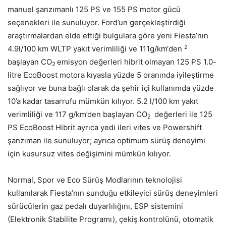
manuel şanzımanlı 125 PS ve 155 PS motor gücü
seçenekleri ile sunuluyor. Ford’un gerçekleştirdiği
araştırmalardan elde ettiği bulgulara göre yeni Fiesta’nın
2
4.9l/100 km WLTP yakıt verimliliği ve 111g/km‘den
başlayan CO
emisyon değerleri hibrit olmayan 125 PS 1.0-
2
litre EcoBoost motora kıyasla yüzde 5 oranında iyileştirme
sağlıyor ve buna bağlı olarak da şehir içi kullanımda yüzde
10’a kadar tasarrufu mümkün kılıyor. 5.2 l/100 km yakıt
verimliliği ve 117 g/km’den başlayan CO
değerleri ile 125
2
PS EcoBoost Hibrit ayrıca yedi ileri vites ve Powershift
şanzıman ile sunuluyor; ayrıca optimum sürüş deneyimi
için kusursuz vites değişimini mümkün kılıyor.
Normal, Spor ve Eco Sürüş Modlarının teknolojisi
kullanılarak Fiesta’nın sunduğu etkileyici sürüş deneyimleri
sürücülerin gaz pedalı duyarlılığını, ESP sistemini
(Elektronik Stabilite Programı), çekiş kontrolünü, otomatik