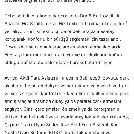
öncelikli bilgiler için ayrı bir alan yer alıyor.
Daha sofistike teknolojiler arasında Dur & Kalk özellikli
1
Adaptif Hız Sabitleme ve Hız Levhası Tanıma teknolojileri
yer alıyor. Her iki teknoloji de öndeki araçla mesafeyi
koruyarak, konforlu bir sürüşü sağlamak için tasarlandı.
Powershift şanzımanlı araçlarda sistem otomatik olarak
Fiesta’yı tamamen durdurabiliyor ve dur-kalkların yoğun
olduğu trafikte otomatik olarak hareket ettirebiliyor.
1
Ayrıca, Aktif Park Asistanı
, aracın sığabileceği boyutta park
alanlarını tespit edebiliyor ve sürücünün yalnızca hızı, freni
ve vites seçimini kontrol ederken ellerini kullanmadan park
etmiş araçlar arasında dikey ya da paralel park etmesini
sağlıyor. Olası çarpışmaları önlemek ya da çarpışmanın
etkisini hafifletmek üzere tasarlanmış teknolojiler arasında,
Çapraz Trafik Uyarı Sistemli ve Aktif Fren Sistemli Kör
1
Nokta Uyarı Sistemi (BLIS)
, Şerit Takip Sistemi ve