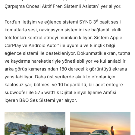
1
Çarpışma Öncesi Aktif Fren Sistemli Asistan
yer alıyor.
6
Ford’un iletişim ve eğlence sistemi SYNC 3
basit sesli
komutlarla sesi, navigasyon sistemini ve bağlantılı akıllı
telefonları kontrol etmeyi mümkün kılıyor. Sistem Apple
CarPlay ve Android Auto™ ile uyumlu ve 8 inçlik bilgi
eğlence sistemi ile destekleniyor. Dokunmatik ekran, tutma
ve kaydırma hareketleriyle yönetilebiliyor ve kullanılabilir
arka görüş kamerasından 180 derecelik görüntüyü ekrana
yansıtabiliyor. Daha üst serilerde akıllı telefonlar için
kablosuz şarj bölmesi ve 10 hoparlörlü, bir adet entegre
subwoofer ile 575 watt’lık Dijital Sinyal İşleme Amfisi
içeren B&O Ses Sistemi yer alıyor.