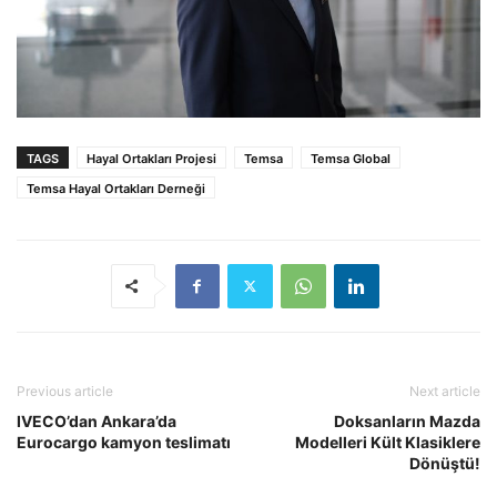
TAGS
Hayal Ortakları Projesi
Temsa
Temsa Global
Temsa Hayal Ortakları Derneği
Previous article
Next article
IVECO’dan Ankara’da
Doksanların Mazda
Eurocargo kamyon teslimatı
Modelleri Kült Klasiklere
Dönüştü!