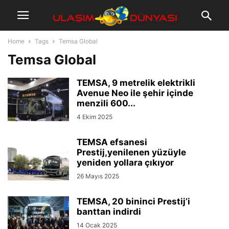
Home
Tags
Temsa Global
Temsa Global
TEMSA, 9 metrelik elektrikli
Avenue Neo ile şehir içinde
menzili 600...
4 Ekim 2025
TEMSA efsanesi
Prestij,yenilenen yüzüyle
yeniden yollara çıkıyor
26 Mayıs 2025
TEMSA, 20 bininci Prestij’i
banttan indirdi
14 Ocak 2025