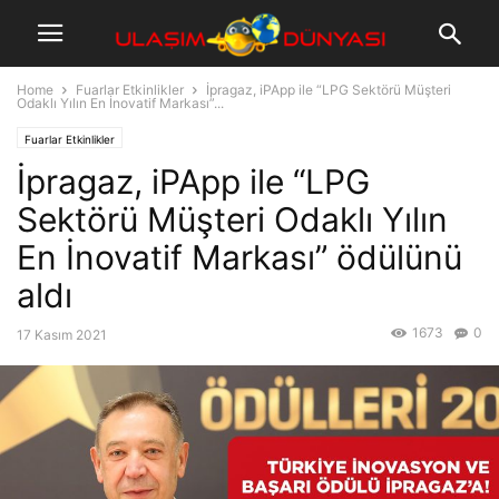
Home
Fuarlar Etkinlikler
İpragaz, iPApp ile “LPG Sektörü Müşteri
Odaklı Yılın En İnovatif Markası”...
Fuarlar Etkinlikler
İpragaz, iPApp ile “LPG
Sektörü Müşteri Odaklı Yılın
En İnovatif Markası” ödülünü
aldı
1673
0
17 Kasım 2021