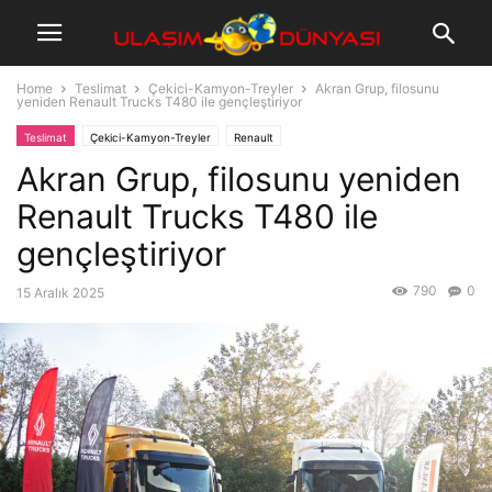
Home
Teslimat
Çekici-Kamyon-Treyler
Akran Grup, filosunu
yeniden Renault Trucks T480 ile gençleştiriyor
Teslimat
Çekici-Kamyon-Treyler
Renault
Akran Grup, filosunu yeniden
Renault Trucks T480 ile
gençleştiriyor
790
0
15 Aralık 2025