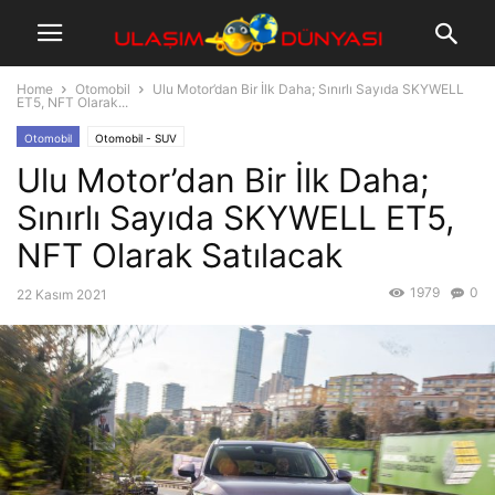
Home
Otomobil
Ulu Motor’dan Bir İlk Daha; Sınırlı Sayıda SKYWELL
ET5, NFT Olarak...
Otomobil
Otomobil - SUV
Ulu Motor’dan Bir İlk Daha;
Sınırlı Sayıda SKYWELL ET5,
NFT Olarak Satılacak
1979
0
22 Kasım 2021