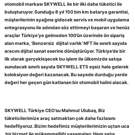
otomobil markası SKYWELL ile bir ilki daha tüketici ile
buluşturuyor. Sunduğu 8 yıl 150 bin km batarya garantisi,
müşterilerinin ayağına gidecek servis ve mobil uygulama
entegrasyonu ile adından söz ettirmeyi başaran ve henüz
araçlar Türkiye’ye gelmeden 100’ün üzerinde ön sipariş
alan marka, ‘Benzersiz dijital varlık’ NFT ile sınırlı sayıda
aracını dijital sanat eserine dönüştürüyor. Türkiye’de bir
ilk olarak gerçekleşecek bu işlem ile ülkemizde satışa
sunulacak sınırlı sayıda SKYWELL ET5 eşsiz hale gelerek
koleksiyon değeri kazanacak. Bu sayede durduğu yerde
değeri her geçen gün katlanan bir otomobil halini alacak.
SKYWELL Türkiye CEO’su Mahmut Ulubaş, Biz
tüketicilerimize araç satmaktan çok daha fazlasını
hedefliyoruz. Bizim hedefimiz müşterilerimizin uçtan uca
bir hizmet ile mükemmelliği yaşamaları. Hem satış