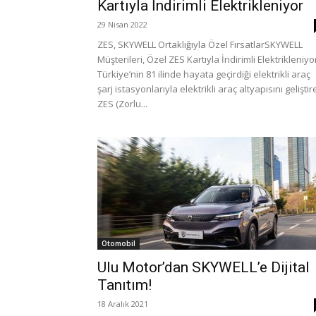
Kartıyla İndirimli Elektrikleniyor
29 Nisan 2022
ZES, SKYWELL Ortaklığıyla Özel FırsatlarSKYWELL
Müşterileri, Özel ZES Kartıyla İndirimli Elektrikleniyo
Türkiye’nin 81 ilinde hayata geçirdiği elektrikli araç
şarj istasyonlarıyla elektrikli araç altyapısını gelişti
ZES (Zorlu...
Otomobil
Ulu Motor’dan SKYWELL’e Dijital
Tanıtım!
18 Aralık 2021