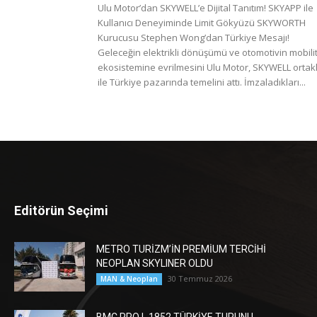
Ulu Motor’dan SKYWELL’e Dijital Tanıtım! SKYAPP ile
Kullanıcı Deneyiminde Limit Gökyüzü SKYWORTH
Kurucusu Stephen Wong’dan Türkiye Mesajı!
Geleceğin elektrikli dönüşümü ve otomotivin mobili
ekosistemine evrilmesini Ulu Motor, SKYWELL ortakl
ile Türkiye pazarında temelini attı. İmzaladıkları...
Editörün Seçimi
METRO TURİZM’İN PREMİUM TERCİHİ
NEOPLAN SKYLINER OLDU
30 Temmuz 2026
MAN & Neoplan