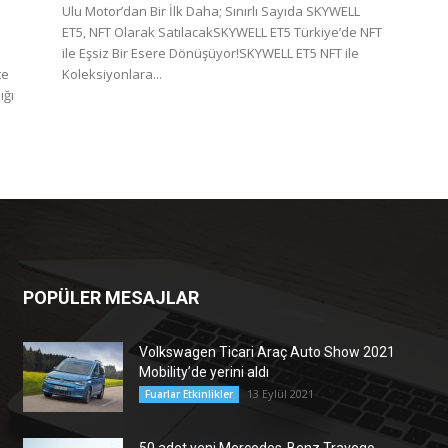
Ulu Motor’dan Bir İlk Daha; Sınırlı Sayıda SKYWELL
ET5, NFT Olarak SatılacakSKYWELL ET5 Türkiye’de NFT
ile Eşsiz Bir Esere Dönüşüyor!SKYWELL ET5 NFT ile
te
Koleksiyonlara...
ığı
POPÜLER MESAJLAR
Volkswagen Ticari Araç Auto Show 2021
Mobility’de yerini aldı
13 Eylül 2021
Fuarlar Etkinlikler