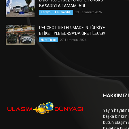
BMC PRO L 1852 TÜRKİYE TURUNU
BAŞARIYLA TAMAMLADI
29 Temmuz 2026
Karayolu Taşımacılığı
PEUGEOT RIFTER, MADE IN TÜRKİYE
ETİKETİYLE BURSA’DA ÜRETİLECEK!
27 Temmuz 2026
Hafif Ticari
HAKKIMIZ
Yayın hayatın
başka bir kim
bütün ulaşım 
hayatına büyük