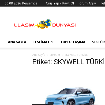
06.08.2026 Perşembe
Giriş Yap / Kayıt Ol
Forum Arşiv
İle
Ulaşım
Dünyası
ANA SAYFA
TESLIMAT
TOPLU TAŞIMA
SEKTÖR
Ana Sayfa
Etiketler
SKYWELL TÜRKİYE
Etiket: SKYWELL TÜRK