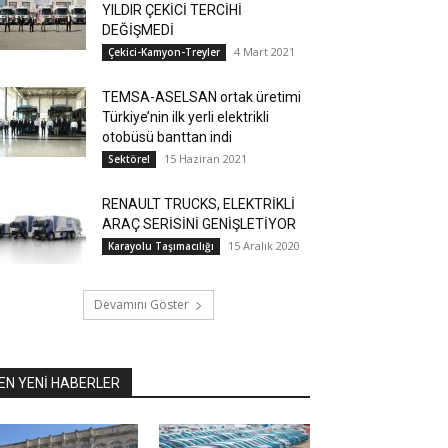
YILDIR ÇEKİCİ TERCİHİ
DEĞİŞMEDİ
4 Mart 2021
Çekici-Kamyon-Treyler
TEMSA-ASELSAN ortak üretimi
Türkiye’nin ilk yerli elektrikli
otobüsü banttan indi
15 Haziran 2021
Sektörel
RENAULT TRUCKS, ELEKTRİKLİ
ARAÇ SERİSİNİ GENİŞLETİYOR
15 Aralık 2020
Karayolu Taşımacılığı
Devamını Göster
EN YENİ HABERLER