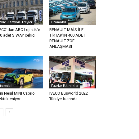
ekici-Kamyon-Treyler
Otomobil
ECO’dan ABC Lojistik’e
RENAULT MAİS İLE
0 adet S WAY çekici
TİKTAK’IN 400 ADET
RENAULT ZOE
ANLAŞMASI
tomobil
Fuarlar Etkinlikler
ni Nesil MINI Cabrio
IVECO Busworld 2022
ektrikleniyor
Türkiye fuarında