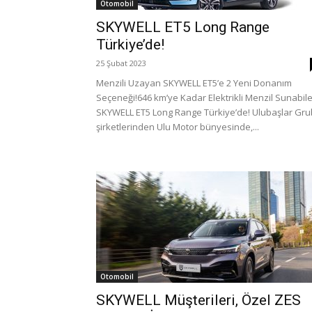
Otomobil
SKYWELL ET5 Long Range
Türkiye’de!
25 Şubat 2023
Menzili Uzayan SKYWELL ET5’e 2 Yeni Donanım
Seçeneği!646 km’ye Kadar Elektrikli Menzil Sunabil
SKYWELL ET5 Long Range Türkiye’de! Ulubaşlar Gr
şirketlerinden Ulu Motor bünyesinde,...
Otomobil
SKYWELL Müşterileri, Özel ZES