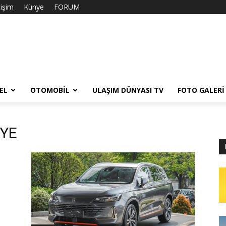
tişim
Künye
FORUM
EL
OTOMOBIL
ULAŞIM DÜNYASI TV
FOTO GALERI
İYE