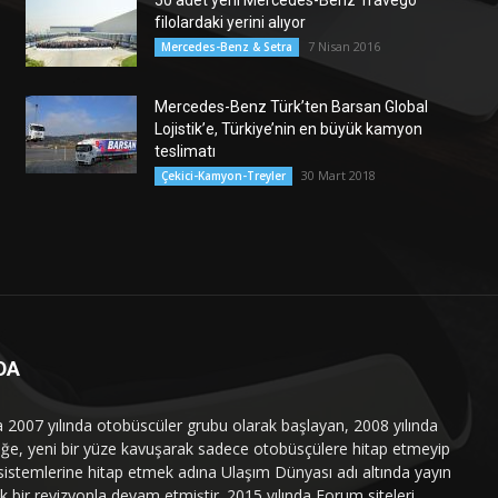
50 adet yeni Mercedes-Benz Travego
filolardaki yerini alıyor
7 Nisan 2016
Mercedes-Benz & Setra
Mercedes-Benz Türk’ten Barsan Global
Lojistik’e, Türkiye’nin en büyük kamyon
teslimatı
30 Mart 2018
Çekici-Kamyon-Treyler
DA
a 2007 yılında otobüscüler grubu olarak başlayan, 2008 yılında
liğe, yeni bir yüze kavuşarak sadece otobüsçülere hitap etmeyip
sistemlerine hitap etmek adına Ulaşım Dünyası adı altında yayın
 bir revizyonla devam etmiştir. 2015 yılında Forum siteleri