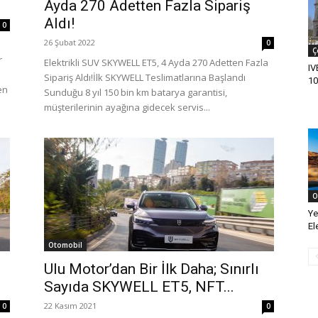
Ayda 270 Adetten Fazla Sipariş
Aldı!
0
26 Şubat 2022
0
Ç
r
Elektrikli SUV SKYWELL ET5, 4 Ayda 270 Adetten Fazla
IV
Sipariş Aldı!İlk SKYWELL Teslimatlarına Başlandı
10
ren
Sunduğu 8 yıl 150 bin km batarya garantisi,
müşterilerinin ayağına gidecek servis...
O
Ye
El
Otomobil
Ulu Motor’dan Bir İlk Daha; Sınırlı
Sayıda SKYWELL ET5, NFT...
22 Kasım 2021
0
0