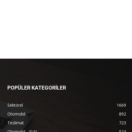
POPÜLER KATEGORİLER
Sektörel
1669
Otomobil
892
Teslimat
723
Otomobil - SUV
524