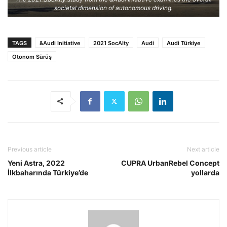
societal dimension of autonomous driving.
TAGS
&Audi Initiative
2021 SocAIty
Audi
Audi Türkiye
Otonom Sürüş
Previous article
Next article
Yeni Astra, 2022
CUPRA UrbanRebel Concept
İlkbaharında Türkiye’de
yollarda