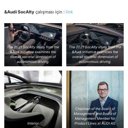
&Audi SocAIty
çalışması için :
link
The 2021 SocAIty study from the
The 2021 SocAIty study from the
&Audi Initiative examines the
&Audi Initiative examines the
overall societal dimension of
overall societal dimension of
autonomous driving.
autonomous driving.
Chairman of the Board of
Management and Board of
Management Member for
Interior
Product Lines at AUDI AG