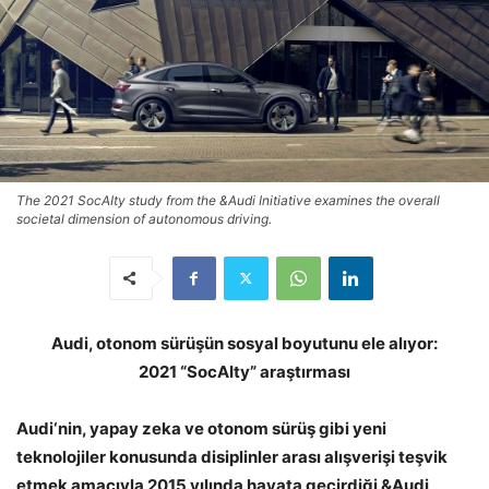
The 2021 SocAIty study from the &Audi Initiative examines the overall
societal dimension of autonomous driving.
Audi, otonom sürüşün sosyal boyutunu ele alıyor:
2021 “SocAIty” araştırması
Audi‘nin, yapay zeka ve otonom sürüş gibi yeni
teknolojiler konusunda disiplinler arası alışverişi teşvik
etmek amacıyla 2015 yılında hayata geçirdiği
&Audi