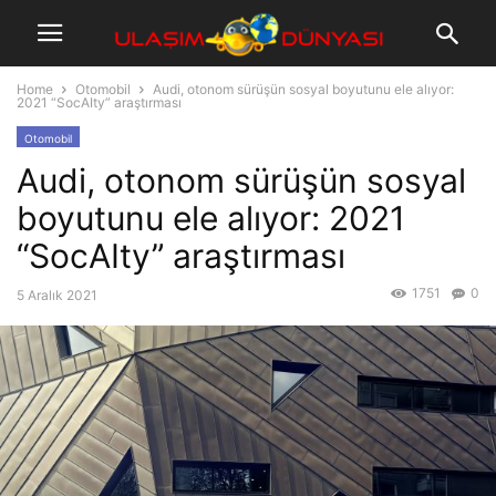
Home
Otomobil
Audi, otonom sürüşün sosyal boyutunu ele alıyor:
2021 “SocAIty” araştırması
Otomobil
Audi, otonom sürüşün sosyal
boyutunu ele alıyor: 2021
“SocAIty” araştırması
1751
0
5 Aralık 2021