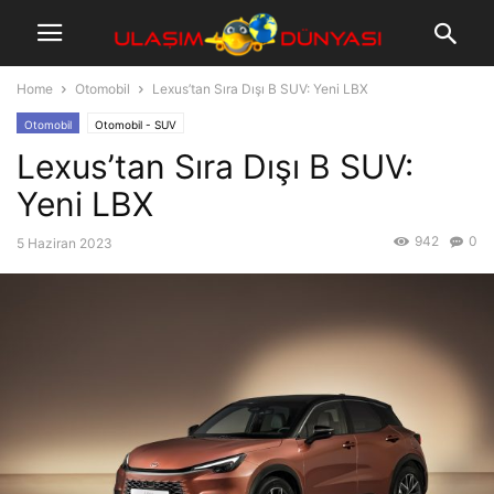
Home
Otomobil
Lexus’tan Sıra Dışı B SUV: Yeni LBX
Otomobil
Otomobil - SUV
Lexus’tan Sıra Dışı B SUV:
Yeni LBX
942
0
5 Haziran 2023