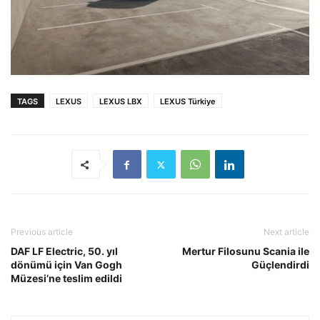
TAGS
LEXUS
LEXUS LBX
LEXUS Türkiye
Previous article
Next article
DAF LF Electric, 50. yıl
Mertur Filosunu Scania ile
dönümü için Van Gogh
Güçlendirdi
Müzesi’ne teslim edildi