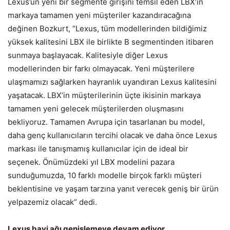
Lexus’un yeni bir segmente girişini temsil eden LBX’in
markaya tamamen yeni müşteriler kazandıracağına
değinen Bozkurt, “Lexus, tüm modellerinden bildiğimiz
yüksek kalitesini LBX ile birlikte B segmentinden itibaren
sunmaya başlayacak. Kalitesiyle diğer Lexus
modellerinden bir farkı olmayacak. Yeni müşterilere
ulaşmamızı sağlarken hayranlık uyandıran Lexus kalitesini
yaşatacak. LBX’in müşterilerinin üçte ikisinin markaya
tamamen yeni gelecek müşterilerden oluşmasını
bekliyoruz. Tamamen Avrupa için tasarlanan bu model,
daha genç kullanıcıların tercihi olacak ve daha önce Lexus
markası ile tanışmamış kullanıcılar için de ideal bir
seçenek. Önümüzdeki yıl LBX modelini pazara
sunduğumuzda, 10 farklı modelle birçok farklı müşteri
beklentisine ve yaşam tarzına yanıt verecek geniş bir ürün
yelpazemiz olacak” dedi.
Lexus bayi ağı genişlemeye devam ediyor