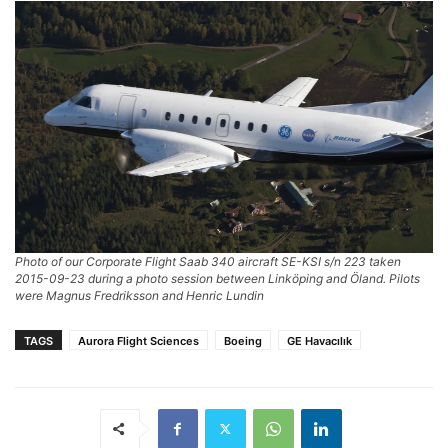
Photo of our Corporate Flight Saab 340 aircraft SE-KSI s/n 223 taken
2015-09-23 during a photo session between Linköping and Öland. Pilots
were Magnus Fredriksson and Henric Lundin
TAGS
Aurora Flight Sciences
Boeing
GE Havacılık