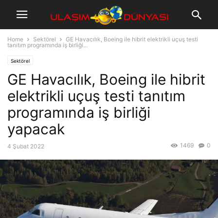
Home
Sektörel
GE Havacılık, Boeing ile hibrit elektrikli uçuş testi
tanıtım programında iş birliği...
Sektörel
GE Havacılık, Boeing ile hibrit
elektrikli uçuş testi tanıtım
programında iş birliği
yapacak
1469
0
4 Şubat 2022