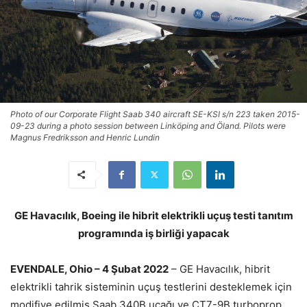
Photo of our Corporate Flight Saab 340 aircraft SE-KSI s/n 223 taken 2015-
09-23 during a photo session between Linköping and Öland. Pilots were
Magnus Fredriksson and Henric Lundin
GE Havacılık, Boeing ile hibrit elektrikli uçuş testi tanıtım
programında iş birliği yapacak
EVENDALE, Ohio – 4 Şubat 2022
– GE Havacılık, hibrit
elektrikli tahrik sisteminin uçuş testlerini desteklemek için
modifiye edilmiş Saab 340B uçağı ve CT7-9B turboprop