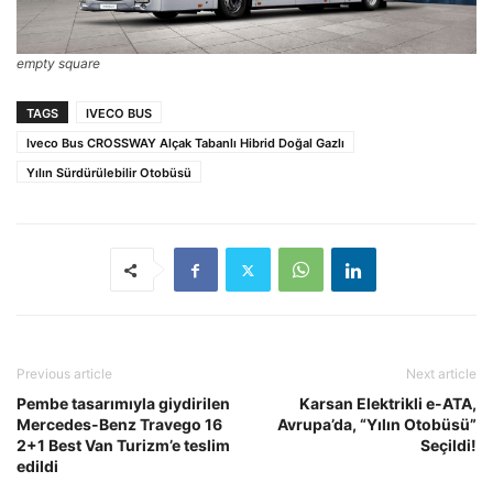
empty square
TAGS
IVECO BUS
Iveco Bus CROSSWAY Alçak Tabanlı Hibrid Doğal Gazlı
Yılın Sürdürülebilir Otobüsü
Previous article
Next article
Pembe tasarımıyla giydirilen
Karsan Elektrikli e-ATA,
Mercedes-Benz Travego 16
Avrupa’da, “Yılın Otobüsü”
2+1 Best Van Turizm’e teslim
Seçildi!
edildi