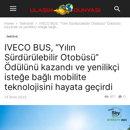
Home
Sektörel
IVECO BUS, “Yılın Sürdürülebilir Otobüsü” Ödülünü
kazandı ve yenilikçi isteğe bağlı...
Sektörel
IVECO BUS, “Yılın
Sürdürülebilir Otobüsü”
Ödülünü kazandı ve yenilikçi
isteğe bağlı mobilite
teknolojisini hayata geçirdi
911
0
14 Ekim 2022