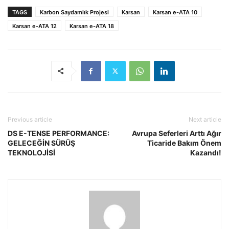
TAGS
Karbon Saydamlık Projesi
Karsan
Karsan e-ATA 10
Karsan e-ATA 12
Karsan e-ATA 18
Previous article
Next article
DS E-TENSE PERFORMANCE:
Avrupa Seferleri Arttı Ağır
GELECEĞİN SÜRÜŞ
Ticaride Bakım Önem
TEKNOLOJİSİ
Kazandı!