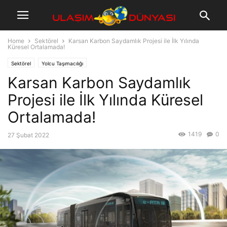
Home
Sektörel
Karsan Karbon Saydamlık Projesi ile İlk Yılında
Küresel Ortalamada!
Sektörel
Yolcu Taşımacılığı
Karsan Karbon Saydamlık
Projesi ile İlk Yılında Küresel
Ortalamada!
1419
0
27 Şubat 2022