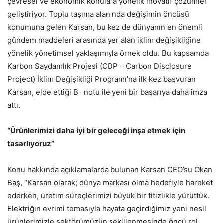
çevresel ve ekonomik konulara yönelik inovatif çözümler
geliştiriyor. Toplu taşıma alanında değişimin öncüsü
konumuna gelen Karsan, bu kez de dünyanın en önemli
gündem maddeleri arasında yer alan iklim değişikliğine
yönelik yönetimsel yaklaşımıyla örnek oldu. Bu kapsamda
Karbon Saydamlık Projesi (CDP – Carbon Disclosure
Project) İklim Değişikliği Programı’na ilk kez başvuran
Karsan, elde ettiği B- notu ile yeni bir başarıya daha imza
attı.
“Ürünlerimizi daha iyi bir geleceği inşa etmek için
tasarlıyoruz”
Konu hakkında açıklamalarda bulunan Karsan CEO’su Okan
Baş, “Karsan olarak; dünya markası olma hedefiyle hareket
ederken, üretim süreçlerimizi büyük bir titizlikle yürüttük.
Elektriğin evrimi temasıyla hayata geçirdiğimiz yeni nesil
ürünlerimizle sektörümüzün şekillenmesinde öncü rol