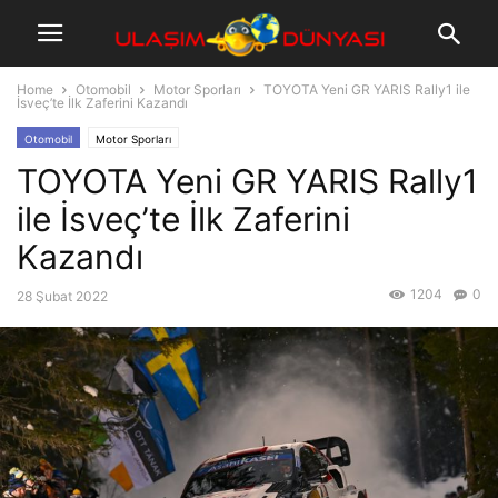
Home
Otomobil
Motor Sporları
TOYOTA Yeni GR YARIS Rally1 ile
İsveç’te İlk Zaferini Kazandı
Otomobil
Motor Sporları
TOYOTA Yeni GR YARIS Rally1
ile İsveç’te İlk Zaferini
Kazandı
1204
0
28 Şubat 2022