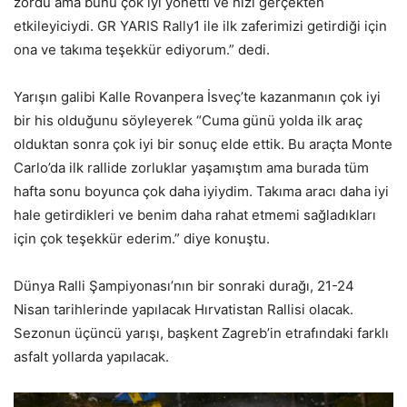
zordu ama bunu çok iyi yönetti ve hızı gerçekten
etkileyiciydi. GR YARIS Rally1 ile ilk zaferimizi getirdiği için
ona ve takıma teşekkür ediyorum.” dedi.
Yarışın galibi Kalle Rovanpera İsveç’te kazanmanın çok iyi
bir his olduğunu söyleyerek “Cuma günü yolda ilk araç
olduktan sonra çok iyi bir sonuç elde ettik. Bu araçta Monte
Carlo’da ilk rallide zorluklar yaşamıştım ama burada tüm
hafta sonu boyunca çok daha iyiydim. Takıma aracı daha iyi
hale getirdikleri ve benim daha rahat etmemi sağladıkları
için çok teşekkür ederim.” diye konuştu.
Dünya Ralli Şampiyonası’nın bir sonraki durağı, 21-24
Nisan tarihlerinde yapılacak Hırvatistan Rallisi olacak.
Sezonun üçüncü yarışı, başkent Zagreb’in etrafındaki farklı
asfalt yollarda yapılacak.