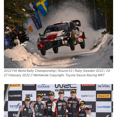
2022 FIA World Rally Championship / Round 02 / Rally Sweden 2022 / 24-
27 February 2022 // Worldwide Copyright: Toyota Gazoo Racing WRT