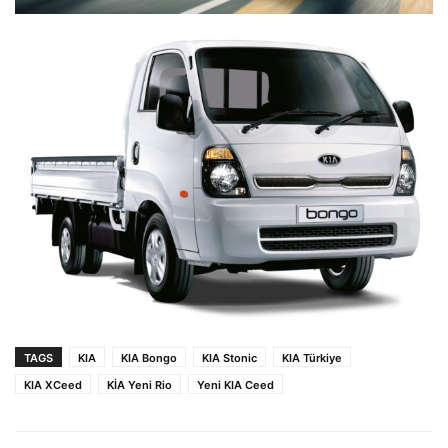
TAGS
KIA
KIA Bongo
KIA Stonic
KIA Türkiye
KIA XCeed
KİA Yeni Rio
Yeni KIA Ceed