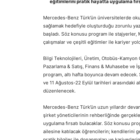
eğitimlerini pratik hayatta uygulama fırs
Mercedes-Benz Türk’ün üniversitelerde ok
sağlamak hedefiyle oluşturduğu zorunlu yaz
başladı. Söz konusu program ile stajyerler,
çalışmalar ve çeşitli eğitimler ile kariyer yo
Bilgi Teknolojileri, Üretim, Otobüs-Kamyon G
Pazarlama & Satış, Finans & Muhasebe ve İş
program, altı hafta boyunca devam edecek.
ve 11 Ağustos-22 Eylül tarihleri arasındaki 
düzenlenecek.
Mercedes-Benz Türk’ün uzun yıllardır devam
şirket yöneticilerinin rehberliğinde gerçekleş
uygulama fırsatı bulacaklar. Söz konusu pr
ailesine katılacak öğrencilerin; kendilerini 
pratik bilgiler ile donanmaları ve kariyerleri