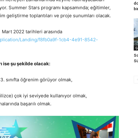
do
ıyor. Summer Stars programı kapsamında; eğitimler,
bi
şim geliştirme toplantıları ve proje sunumları olacak.
 Mart 2022 tarihleri arasında
pplication/Landing/f8fb0a9f-1cb4-4e91-8542-
Ç
Sc
Sü
r
ı
ise
ş
u
ş
ekilde olacak:
z 3. sınıfta öğrenim görüyor olmak,
ilizce) çok iyi seviyede kullanıyor olmak,
alarında başarılı olmak.