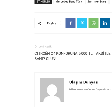
ETIKETLER
Mercedes-Benz Türk
Summer Stars
Paylaş
Önceki İçerik
CITROËN C4 KONFORUNA 5.000 TL TAKSİTLE
SAHİP OLUN!
Ulaşım Dünyası
https://www.ulasimdunyasi.com