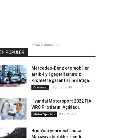
- Advertisement -
EN POPÜLER
Mercedes-Benz otomobiller
artık 4 yıl geçerli sınırsız
kilometre garantisi ile satışa...
8 Şubat 2019
Otomobil
Hyundai Motorsport 2022 FIA
WRC Pilotlarını Açıkladı.
8 Ekim 2021
Motor Sporları
Brisa’nın yeni nesil Lassa
Maxiways lastikleri şimdi