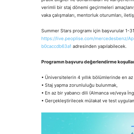
verimli bir staj dönemi geçirmeleri amaçlan
vaka çalışmaları, mentorluk oturumları, ileti
Summer Stars programı için başvurular 1-31
https://live.peoplise.com/mercedesbenz/A
b0caccdb63a1
adresinden yapılabilecek.
Programın ba
ş
vuru de
ğ
erlendirme ko
ş
ulla
• Üniversitelerin 4 yıllık bölümlerinde en a
• Staj yapma zorunluluğu bulunmak,
• En az bir yabancı dili (Almanca ve/veya İng
• Gerçekleştirilecek mülakat ve test uygulam