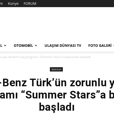
im
Künye
FORUM
EL
OTOMOBIL
ULAŞIM DÜNYASI TV
FOTO GALERI
u yaz dönemi staj programı “Summer Stars”a başvurular başladı
Sektörel
Benz Türk’ün zorunlu 
ramı “Summer Stars”a 
başladı