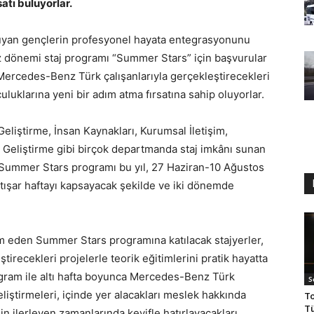
atı buluyorlar.
uyan gençlerin profesyonel hayata entegrasyonunu
 dönemi staj programı “Summer Stars” için başvurular
 Mercedes-Benz Türk çalışanlarıyla gerçekleştirecekleri
lculuklarına yeni bir adım atma fırsatına sahip oluyorlar.
eliştirme, İnsan Kaynakları, Kurumsal İletişim,
 Geliştirme gibi birçok departmanda staj imkânı sunan
 Summer Stars programı bu yıl, 27 Haziran-10 Ağustos
altışar haftayı kapsayacak şekilde ve iki dönemde
 eden Summer Stars programına katılacak stajyerler,
tirecekleri projelerle teorik eğitimlerini pratik hayatta
ogram ile altı hafta boyunca Mercedes-Benz Türk
S
geliştirmeleri, içinde yer alacakları meslek hakkında
To
Tü
nin ilerleyen zamanlarında keyifle hatırlayacakları