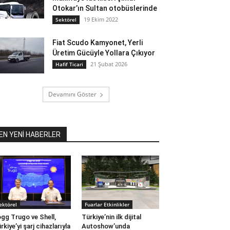
Otokar’ın Sultan otobüslerinde
19 Ekim 2022
Sektörel
Fiat Scudo Kamyonet, Yerli
Üretim Gücüyle Yollara Çıkıyor
21 Şubat 2026
Hafif Ticari
Devamını Göster
EN YENİ HABERLER
ektörel
Fuarlar Etkinlikler
gg Trugo ve Shell,
Türkiye’nin ilk dijital
rkiye’yi şarj cihazlarıyla
Autoshow’unda