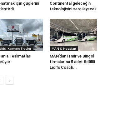
natmak için güçlerini
Continental geleceğin
rleştirdi
teknolojisini sergileyecek
ekici-Kamyon-Treyler
MAN & Neoplan
ania Teslimatları
MAN’dan İzmir ve Bingöl
rüyor
firmalarına 5 adet ödüllü
Lion’s Coach...