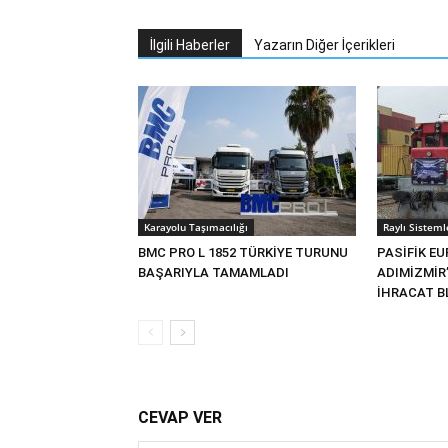
İlgili Haberler
Yazarın Diğer İçerikleri
Karayolu Taşımacılığı
Raylı Sisteml
BMC PRO L 1852 TÜRKİYE TURUNU
PASİFİK EU
BAŞARIYLA TAMAMLADI
ADIMİZMİR
İHRACAT BL
CEVAP VER