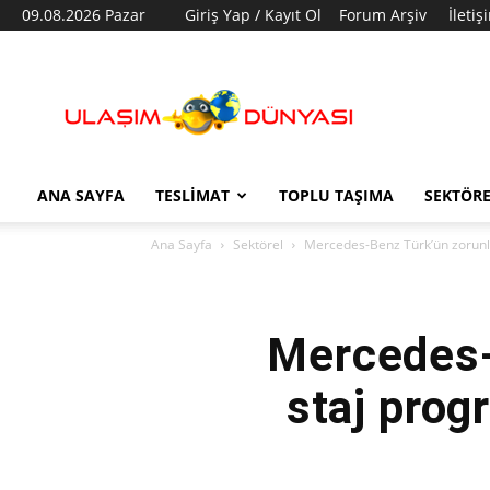
09.08.2026 Pazar
Giriş Yap / Kayıt Ol
Forum Arşiv
İletiş
Ulaşım
Dünyası
ANA SAYFA
TESLIMAT
TOPLU TAŞIMA
SEKTÖR
Ana Sayfa
Sektörel
Mercedes-Benz Türk’ün zorunl
Mercedes-
staj prog