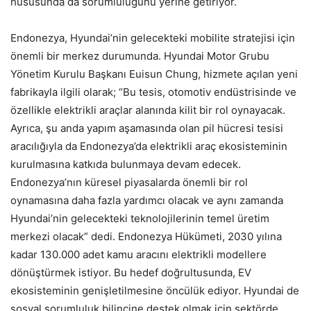
hususunda da sorumluluğunu yerine getiriyor.
Endonezya, Hyundai’nin gelecekteki mobilite stratejisi için
önemli bir merkez durumunda. Hyundai Motor Grubu
Yönetim Kurulu Başkanı Euisun Chung, hizmete açılan yeni
fabrikayla ilgili olarak; “Bu tesis, otomotiv endüstrisinde ve
özellikle elektrikli araçlar alanında kilit bir rol oynayacak.
Ayrıca, şu anda yapım aşamasında olan pil hücresi tesisi
aracılığıyla da Endonezya’da elektrikli araç ekosisteminin
kurulmasına katkıda bulunmaya devam edecek.
Endonezya’nın küresel piyasalarda önemli bir rol
oynamasına daha fazla yardımcı olacak ve aynı zamanda
Hyundai’nin gelecekteki teknolojilerinin temel üretim
merkezi olacak” dedi. Endonezya Hükümeti, 2030 yılına
kadar 130.000 adet kamu aracını elektrikli modellere
dönüştürmek istiyor. Bu hedef doğrultusunda, EV
ekosisteminin genişletilmesine öncülük ediyor. Hyundai de
sosyal sorumluluk bilincine destek olmak için sektörde