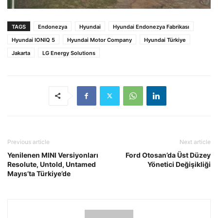
TAGS
Endonezya
Hyundai
Hyundai Endonezya Fabrikası
Hyundai IONIQ 5
Hyundai Motor Company
Hyundai Türkiye
Jakarta
LG Energy Solutions
Previous article
Next article
Yenilenen MINI Versiyonları
Ford Otosan’da Üst Düzey
Resolute, Untold, Untamed
Yönetici Değişikliği
Mayıs’ta Türkiye’de