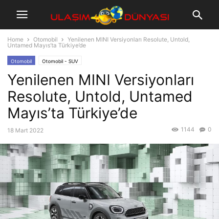
Home
Otomobil
Yenilenen MINI Versiyonları Resolute, Untold,
Untamed Mayıs’ta Türkiye’de
Otomobil
Otomobil - SUV
Yenilenen MINI Versiyonları
Resolute, Untold, Untamed
Mayıs’ta Türkiye’de
1144
0
18 Mart 2022