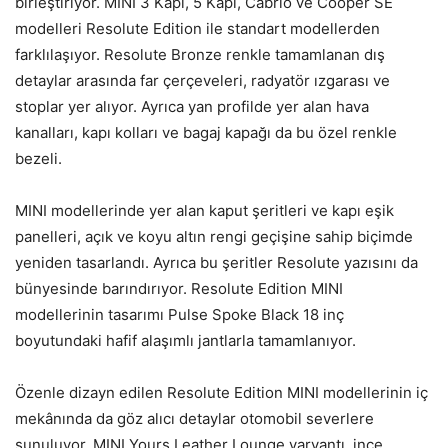
birleştiriyor. MINI 3 Kapı, 5 Kapı, Cabrio ve Cooper SE
modelleri Resolute Edition ile standart modellerden
farklılaşıyor. Resolute Bronze renkle tamamlanan dış
detaylar arasında far çerçeveleri, radyatör ızgarası ve
stoplar yer alıyor. Ayrıca yan profilde yer alan hava
kanalları, kapı kolları ve bagaj kapağı da bu özel renkle
bezeli.
MINI modellerinde yer alan kaput şeritleri ve kapı eşik
panelleri, açık ve koyu altın rengi geçişine sahip biçimde
yeniden tasarlandı. Ayrıca bu şeritler Resolute yazısını da
bünyesinde barındırıyor. Resolute Edition MINI
modellerinin tasarımı Pulse Spoke Black 18 inç
boyutundaki hafif alaşımlı jantlarla tamamlanıyor.
Özenle dizayn edilen Resolute Edition MINI modellerinin iç
mekânında da göz alıcı detaylar otomobil severlere
sunuluyor. MINI Yours Leather Lounge varyantı, ince