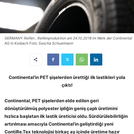
GERMANY: Reifen , Reifenproduktion am 24.10.2018 im Werk der Continental
AG in Korbach Foto: Sascha Schuermann
Continental’in PET şişelerden ürettiği
ilk lastikleri yola
çıktı!
Continental, PET şişelerden elde edilen geri
dönüştürülmüş polyester ipliğin geniş çaplı üretimini
hızlıca başlatan ilk lastik üreticisi oldu. Sürdürülebilirliğin
artırılması amacıyla Continental’in geliştirdiği yeni
ContiRe.Tex teknolojisi birkaç ay içinde üretime hazır