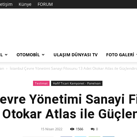
letişim
Künye
FORUM
EL
OTOMOBIL
ULAŞIM DÜNYASI TV
FOTO GALERI
van
İstanbul Çevre Yönetimi Sanayi Filosunu 13 Adet Otokar Atlas ile Güçlendir
Teslimat
Hafif Ticari Kamyonet - Panelvan
Çevre Yönetimi Sanayi F
 Otokar Atlas ile Güçlen
15 Nisan 2022
1566
0