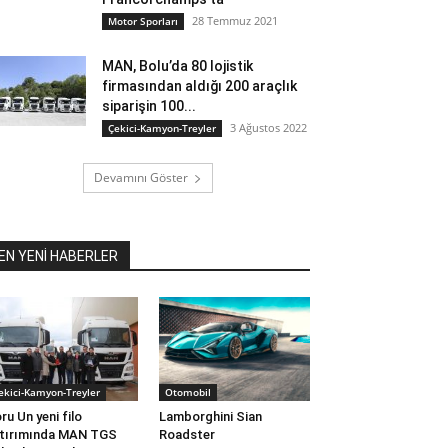
28 Temmuz 2021
Motor Sporları
MAN, Bolu’da 80 lojistik
firmasından aldığı 200 araçlık
siparişin 100...
3 Ağustos 2022
Çekici-Kamyon-Treyler
Devamını Göster
EN YENİ HABERLER
ekici-Kamyon-Treyler
Otomobil
ru Un yeni filo
Lamborghini Sian
tırımında MAN TGS
Roadster