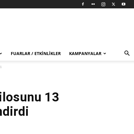
FUARLAR / ETKINLIKLER
KAMPANYALAR
di
ilosunu 13
dirdi