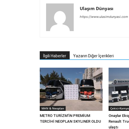
Ulaşım Dünyası
https://www.ulasimdunyasi.com
İlgili Haberler
Yazarın Diğer İçerikleri
MAN & Neoplan
Çekici-Kamyo
METRO TURİZM’İN PREMİUM
Onaylar Eks
TERCİHİ NEOPLAN SKYLINER OLDU
Renault Tru
ulaştı