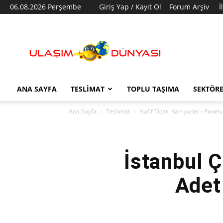
06.08.2026 Perşembe
Giriş Yap / Kayıt Ol
Forum Arşiv
İ
Ulaşım
Dünyası
ANA SAYFA
TESLIMAT
TOPLU TAŞIMA
SEKTÖR
Ana Sayfa
Teslimat
Hafif Ticari Kamyonet - Panel
İstanbul 
Adet