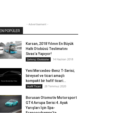
- Advertisement -
EN POPÜLER
Karsan, 2018 Yılının En Büyük
Halk Otobüsü Teslimatını
Sivas’a Yapıyor!
14 Haziran 2018
Şehiriçi Otobüsler
Yeni Mercedes-Benz T-Serisi;
bireysel ve ticari amaçlı
kompakt bir hafif ticari...
28 Temmuz 2020
Hafif Ticari
Borusan Otomotiv Motorsport
GT4 Avrupa Serisi 4. Ayak
Yarışları İçin Spa-
Francorchamps’ta