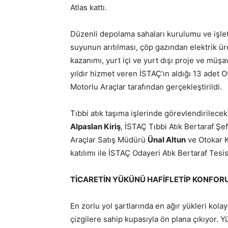
Atlas kattı.
Düzenli depolama sahaları kurulumu ve işletil
suyunun arıtılması, çöp gazından elektrik üre
kazanımı, yurt içi ve yurt dışı proje ve müşa
yıldır hizmet veren İSTAÇ’ın aldığı 13 adet O
Motorlu Araçlar tarafından gerçekleştirildi.
Tıbbi atık taşıma işlerinde görevlendirilece
Alpaslan Kiriş
, İSTAÇ Tıbbi Atık Bertaraf Şe
Araçlar Satış Müdürü
Ünal Altun
ve Otokar K
katılımı ile İSTAÇ Odayeri Atık Bertaraf Tesis
TİCARETİN YÜKÜNÜ HAFİFLETİP KONFOR
En zorlu yol şartlarında en ağır yükleri kola
çizgilere sahip kupasıyla ön plana çıkıyor. 