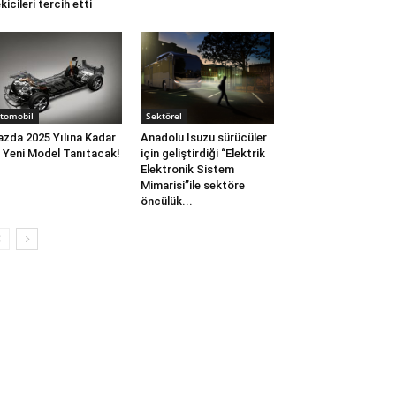
kicileri tercih etti
tomobil
Sektörel
zda 2025 Yılına Kadar
Anadolu Isuzu sürücüler
 Yeni Model Tanıtacak!
için geliştirdiği “Elektrik
Elektronik Sistem
Mimarisi”ile sektöre
öncülük...