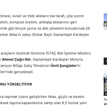
mesi, evsel ve tıbbi atıkların bertarafı, çöp sızıntı
timi, kompost üretimi, ambalaj atıklarının geri
virlik gibi birçok çevre ve atık yönetimi konularında 28
tokar Atlas’ın satışı Otokar Bayii Gaziantepli Kardeşler
k araçların teslimat törenine İSTAÇ Atık İşletme Müdürü
fi
Ahmet Çağrı Gör
, Gaziantepli Kardeşler Motorlu
amyon Bölge Satış Yöneticisi
Ümit Şangüder
‘in
leri’nde gerçekleşti.
UNU YÜKSELTİYOR
Ç
yca taşımak üzere geliştirilen Atlas, güçlü ve keskin
To
Yüksek taşıma kapasitesine sahip olan 8,5 tonluk yeni
ya