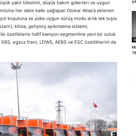
çe
 Düşük yakıt tüketimi, düşük bakım giderleri ve uygun
omisine her daim katkı sağlayan Otokar Atlas’a eklenen
 yol koşuluna ve yüke uygun sürüş modu artık tek tuşla
üzeni), klima, gelişmiş aydınlatma sistemi,
ibi özelliklerle hafif kamyon segmentine yeni bir soluk
O
i, EBS, egzoz freni, LDWS, AEBS ve ESC özelliklerini de
Ma
13