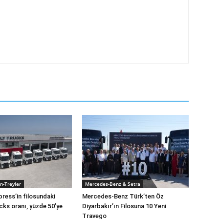
n-Treyler
Mercedes-Benz & Setra
press’in filosundaki
Mercedes-Benz Türk’ten Öz
cks oranı, yüzde 50’ye
Diyarbakır’ın Filosuna 10 Yeni
Travego