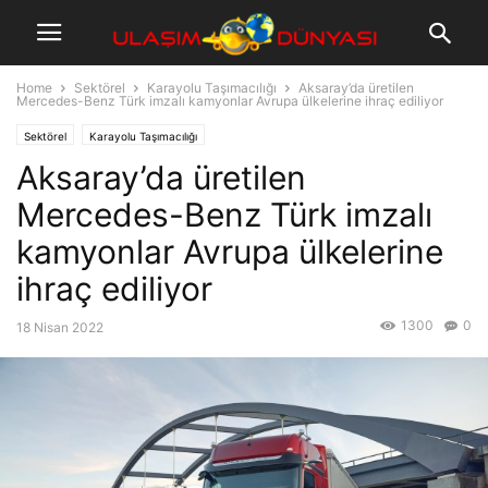
Home
Sektörel
Karayolu Taşımacılığı
Aksaray’da üretilen
Mercedes-Benz Türk imzalı kamyonlar Avrupa ülkelerine ihraç ediliyor
Sektörel
Karayolu Taşımacılığı
Aksaray’da üretilen
Mercedes-Benz Türk imzalı
kamyonlar Avrupa ülkelerine
ihraç ediliyor
1300
0
18 Nisan 2022