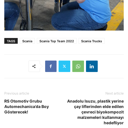
TAGS
Scania
Scania Top Team 2022
Scania Trucks
Previous article
Next article
RS Otomotiv Grubu
Anadolu Isuzu, plastik yerine
Automechanica’da Boy
çay liflerinden elde edilen
Gösterecek!
çevreci biyokompozit
malzemeleri kullanmayı
hedefliyor