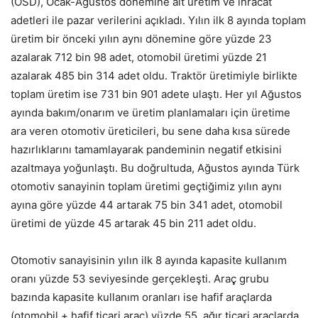
(OSD), Ocak-Ağustos dönemine ait üretim ve ihracat
adetleri ile pazar verilerini açıkladı. Yılın ilk 8 ayında toplam
üretim bir önceki yılın aynı dönemine göre yüzde 23
azalarak 712 bin 98 adet, otomobil üretimi yüzde 21
azalarak 485 bin 314 adet oldu. Traktör üretimiyle birlikte
toplam üretim ise 731 bin 901 adete ulaştı. Her yıl Ağustos
ayında bakım/onarım ve üretim planlamaları için üretime
ara veren otomotiv üreticileri, bu sene daha kısa sürede
hazırlıklarını tamamlayarak pandeminin negatif etkisini
azaltmaya yoğunlaştı. Bu doğrultuda, Ağustos ayında Türk
otomotiv sanayinin toplam üretimi geçtiğimiz yılın aynı
ayına göre yüzde 44 artarak 75 bin 341 adet, otomobil
üretimi de yüzde 45 artarak 45 bin 211 adet oldu.
Otomotiv sanayisinin yılın ilk 8 ayında kapasite kullanım
oranı yüzde 53 seviyesinde gerçekleşti. Araç̧ grubu
bazında kapasite kullanım oranları ise hafif araçlarda
(otomobil + hafif ticari araç̧) yüzde 55, ağır ticari araçlarda