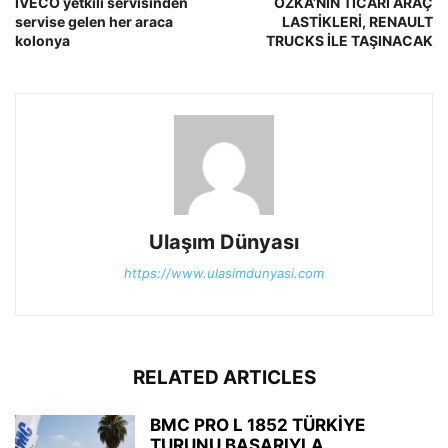
IVECO yetkili servisinden
ÖZKA’NIN TİCARİ ARAÇ
servise gelen her araca
LASTİKLERİ, RENAULT
kolonya
TRUCKS İLE TAŞINACAK
Ulaşım Dünyası
https://www.ulasimdunyasi.com
RELATED ARTICLES
BMC PRO L 1852 TÜRKİYE
TURUNU BAŞARIYLA