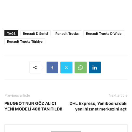
TAGS
Renault D Serisi
Renault Trucks
Renault Trucks D Wide
Renault Trucks Türkiye
Previous article
Next article
PEUGEOT’NUN GÖZ ALICI
DHL Express, Yenibosna’daki
YENİ MODELİ 408 TANITILDI!
yeni hizmet merkezini açtı