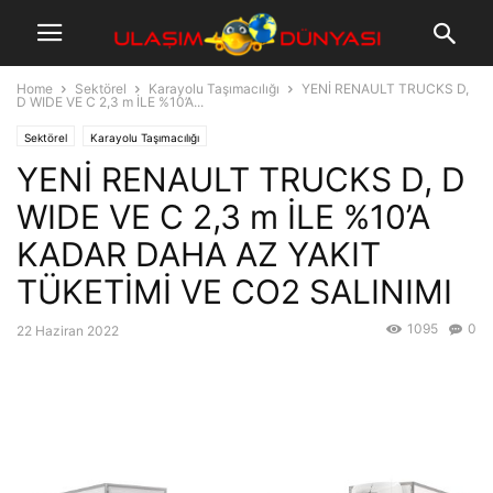
Home
Sektörel
Karayolu Taşımacılığı
YENİ RENAULT TRUCKS D,
D WIDE VE C 2,3 m İLE %10’A...
Sektörel
Karayolu Taşımacılığı
YENİ RENAULT TRUCKS D, D
WIDE VE C 2,3 m İLE %10’A
KADAR DAHA AZ YAKIT
TÜKETİMİ VE CO2 SALINIMI
1095
0
22 Haziran 2022