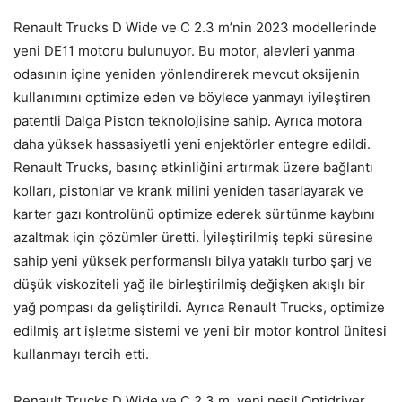
Renault Trucks D Wide ve C 2.3 m’nin 2023 modellerinde
yeni DE11 motoru bulunuyor. Bu motor, alevleri yanma
odasının içine yeniden yönlendirerek mevcut oksijenin
kullanımını optimize eden ve böylece yanmayı iyileştiren
patentli Dalga Piston teknolojisine sahip. Ayrıca motora
daha yüksek hassasiyetli yeni enjektörler entegre edildi.
Renault Trucks, basınç etkinliğini artırmak üzere bağlantı
kolları, pistonlar ve krank milini yeniden tasarlayarak ve
karter gazı kontrolünü optimize ederek sürtünme kaybını
azaltmak için çözümler üretti. İyileştirilmiş tepki süresine
sahip yeni yüksek performanslı bilya yataklı turbo şarj ve
düşük viskoziteli yağ ile birleştirilmiş değişken akışlı bir
yağ pompası da geliştirildi. Ayrıca Renault Trucks, optimize
edilmiş art işletme sistemi ve yeni bir motor kontrol ünitesi
kullanmayı tercih etti.
Renault Trucks D Wide ve C 2.3 m, yeni nesil Optidriver