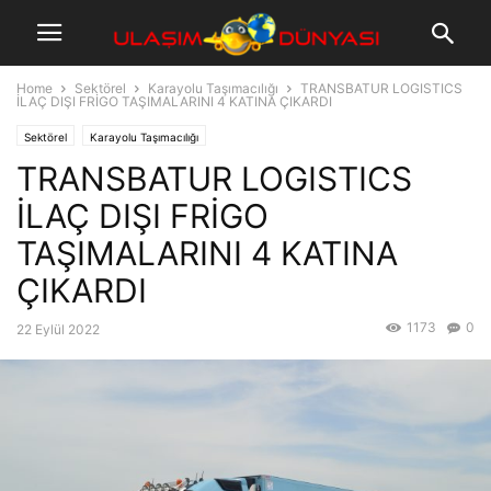
Home
Sektörel
Karayolu Taşımacılığı
TRANSBATUR LOGISTICS
İLAÇ DIŞI FRİGO TAŞIMALARINI 4 KATINA ÇIKARDI
Sektörel
Karayolu Taşımacılığı
TRANSBATUR LOGISTICS
İLAÇ DIŞI FRİGO
TAŞIMALARINI 4 KATINA
ÇIKARDI
1173
0
22 Eylül 2022