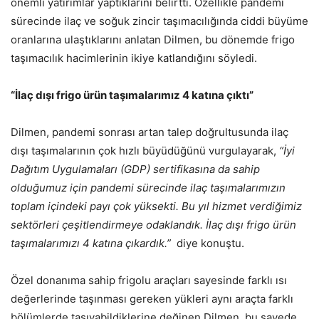
önemli yatırımlar yaptıklarını belirtti. Özellikle pandemi
sürecinde ilaç ve soğuk zincir taşımacılığında ciddi büyüme
oranlarına ulaştıklarını anlatan Dilmen, bu dönemde frigo
taşımacılık hacimlerinin ikiye katlandığını söyledi.
“İlaç dışı frigo ürün taşımalarımız 4 katına çıktı”
Dilmen, pandemi sonrası artan talep doğrultusunda ilaç
dışı taşımalarının çok hızlı büyüdüğünü vurgulayarak,
“İyi
Dağıtım Uygulamaları (GDP) sertifikasına da sahip
olduğumuz için pandemi sürecinde ilaç taşımalarımızın
toplam içindeki payı çok yüksekti. Bu yıl hizmet verdiğimiz
sektörleri çeşitlendirmeye odaklandık. İlaç dışı frigo ürün
taşımalarımızı 4 katına çıkardık.”
diye konuştu.
Özel donanıma sahip frigolu araçları sayesinde farklı ısı
değerlerinde taşınması gereken yükleri aynı araçta farklı
bölümlerde taşıyabildiklerine değinen Dilmen, bu sayede