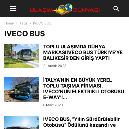
Home
Tags
IVECO BUS
IVECO BUS
TOPLU ULAŞIMDA DÜNYA
MARKASIIVECO BUS TÜRKİYE’YE
BALIKESİR’DEN GİRİŞ YAPTI
21 Aralık 2023
İTALYA’NIN EN BÜYÜK YEREL
TOPLU TAŞIMA FİRMASI,
IVECO’NUN ELEKTRİKLİ OTOBÜSÜ
E-WAY’İ...
8 Mart 2023
IVECO BUS, “Yılın Sürdürülebilir
Otobüsü” Ödülünü kazandı ve