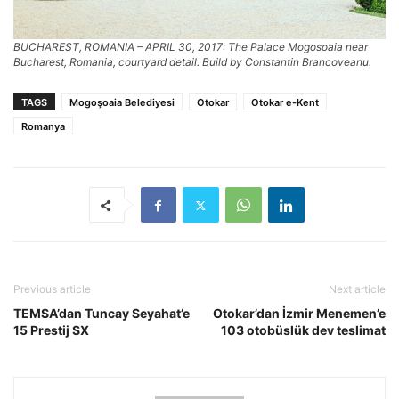
BUCHAREST, ROMANIA – APRIL 30, 2017: The Palace Mogosoaia near
Bucharest, Romania, courtyard detail. Build by Constantin Brancoveanu.
TAGS
Mogoşoaia Belediyesi
Otokar
Otokar e-Kent
Romanya
Previous article
Next article
TEMSA’dan Tuncay Seyahat’e
Otokar’dan İzmir Menemen’e
15 Prestij SX
103 otobüslük dev teslimat