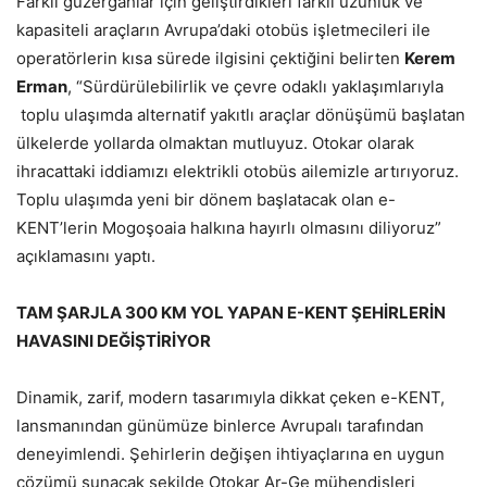
Farklı güzergahlar için geliştirdikleri farklı uzunluk ve
kapasiteli araçların Avrupa’daki otobüs işletmecileri ile
operatörlerin kısa sürede ilgisini çektiğini belirten
Kerem
Erman
, “Sürdürülebilirlik ve çevre odaklı yaklaşımlarıyla
toplu ulaşımda alternatif yakıtlı araçlar dönüşümü başlatan
ülkelerde yollarda olmaktan mutluyuz. Otokar olarak
ihracattaki iddiamızı elektrikli otobüs ailemizle artırıyoruz.
Toplu ulaşımda yeni bir dönem başlatacak olan e-
KENT’lerin Mogoşoaia halkına hayırlı olmasını diliyoruz”
açıklamasını yaptı.
TAM ŞARJLA 300 KM YOL YAPAN E-KENT ŞEHİRLERİN
HAVASINI DEĞİŞTİRİYOR
Dinamik, zarif, modern tasarımıyla dikkat çeken e-KENT,
lansmanından günümüze binlerce Avrupalı tarafından
deneyimlendi. Şehirlerin değişen ihtiyaçlarına en uygun
çözümü sunacak şekilde Otokar Ar-Ge mühendisleri