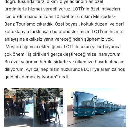
doğrultusunda ‘terzi dikim’ diye adlandırılan özel
üretimlerle hizmet verebiliyoruz. LOTİ’nin özel ihtiyaçları
için üretim bandımızdan 10 adet terzi dikim Mercedes-
Benz Tourismo çıkardık. Özel boyası, koltuk düzeni ve deri
koltuklarıyla farklılaşan bu otobüslerimizin LOTİ’nin hizmet
anlayışına eksiksiz yanıt vereceğinden şüphemiz yok.
Müşteri ağımıza eklediğimiz LOTİ ile uzun yıllar boyunca
çok önemli iş birlikleri gerçekleştireceğimize inanıyorum.
Bu özel yatırımın her iki şirkete ve ülkemize hayırlı olmasını
diliyorum. Ayrıca, hepinizin huzurunda LOTİ’ye aramıza hoş
geldiniz demek istiyorum” dedi.