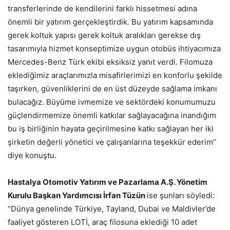
transferlerinde de kendilerini farklı hissetmesi adına
önemli bir yatırım gerçekleştirdik. Bu yatırım kapsamında
gerek koltuk yapısı gerek koltuk aralıkları gerekse dış
tasarımıyla hizmet konseptimize uygun otobüs ihtiyacımıza
Mercedes-Benz Türk ekibi eksiksiz yanıt verdi. Filomuza
eklediğimiz araçlarımızla misafirlerimizi en konforlu şekilde
taşırken, güvenliklerini de en üst düzeyde sağlama imkanı
bulacağız. Büyüme ivmemize ve sektördeki konumumuzu
güçlendirmemize önemli katkılar sağlayacağına inandığım
bu iş birliğinin hayata geçirilmesine katkı sağlayan her iki
şirketin değerli yönetici ve çalışanlarına teşekkür ederim”
diye konuştu.
Hastalya Otomotiv Yatırım ve Pazarlama A.
Ş
. Yönetim
Kurulu Ba
ş
kan Yard
ı
mc
ı
s
ı
İ
rfan T
ü
z
ü
n
ise şunları söyledi:
“Dünya genelinde Türkiye, Tayland, Dubai ve Maldivler’de
faaliyet gösteren LOTİ, araç filosuna eklediği 10 adet