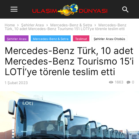
Home
Şehirler Arası
Mercedes-Benz & Setra
Mercedes-Benz
Türk, 10 adet Mercedes-Benz Tourismo 15’i LOTİ’ye törenle teslim etti
Şehirler Arası
Mercedes-Benz & Setra
Teslimat
Şehirler Arası Otobüs
Mercedes-Benz Türk, 10 adet
Mercedes-Benz Tourismo 15’i
LOTİ’ye törenle teslim etti
1663
0
1 Şubat 2023