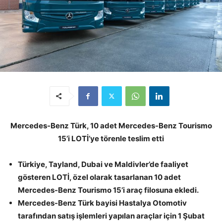
Mercedes-Benz Türk, 10 adet Mercedes-Benz Tourismo
15’i LOTİ’ye törenle teslim etti
Türkiye, Tayland, Dubai ve Maldivler’de faaliyet
gösteren LOTİ, özel olarak tasarlanan 10 adet
Mercedes-Benz Tourismo 15’i araç filosuna ekledi.
Mercedes-Benz Türk bayisi Hastalya Otomotiv
tarafından satı
ş
i
ş
lemleri yap
ı
lan araçlar i
ç
in 1
Ş
ubat