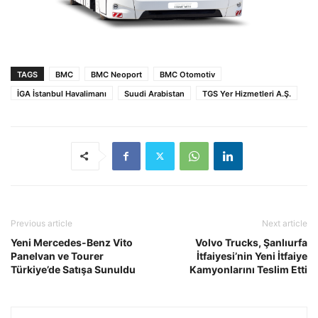
TAGS
BMC
BMC Neoport
BMC Otomotiv
İGA İstanbul Havalimanı
Suudi Arabistan
TGS Yer Hizmetleri A.Ş.
Previous article
Next article
Yeni Mercedes-Benz Vito
Volvo Trucks, Şanlıurfa
Panelvan ve Tourer
İtfaiyesi’nin Yeni İtfaiye
Türkiye’de Satışa Sunuldu
Kamyonlarını Teslim Etti