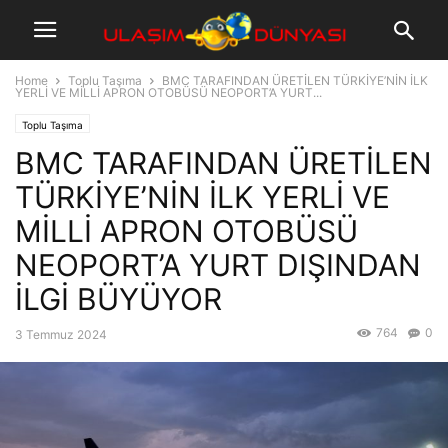
Home
Toplu Taşıma
BMC TARAFINDAN ÜRETİLEN TÜRKİYE’NİN İLK
YERLİ VE MİLLİ APRON OTOBÜSÜ NEOPORT’A YURT...
Toplu Taşıma
BMC TARAFINDAN ÜRETİLEN
TÜRKİYE’NİN İLK YERLİ VE
MİLLİ APRON OTOBÜSÜ
NEOPORT’A YURT DIŞINDAN
İLGİ BÜYÜYOR
764
0
3 Temmuz 2024