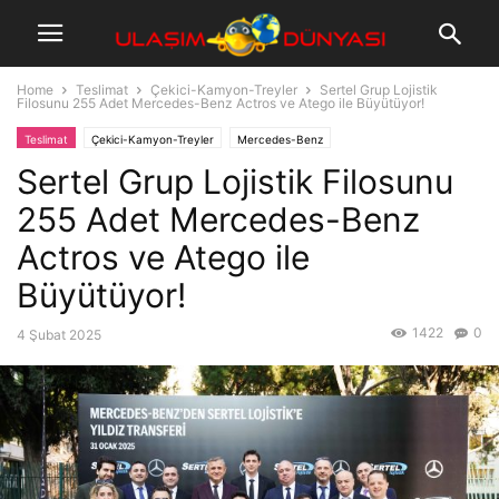
Home
Teslimat
Çekici-Kamyon-Treyler
Sertel Grup Lojistik
Filosunu 255 Adet Mercedes-Benz Actros ve Atego ile Büyütüyor!
Teslimat
Çekici-Kamyon-Treyler
Mercedes-Benz
Sertel Grup Lojistik Filosunu
255 Adet Mercedes-Benz
Actros ve Atego ile
Büyütüyor!
1422
0
4 Şubat 2025