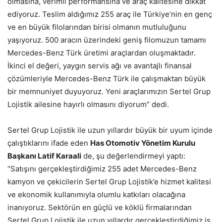
olmasına, verimli performansına ve araç kalitesine dikkat
ediyoruz. Teslim aldığımız 255 araç ile Türkiye’nin en genç
ve en büyük filolarından birisi olmanın mutluluğunu
yaşıyoruz. 500 aracın üzerindeki geniş filomuzun tamamı
Mercedes-Benz Türk üretimi araçlardan oluşmaktadır.
İkinci el değeri, yaygın servis ağı ve avantajlı finansal
çözümleriyle Mercedes-Benz Türk ile çalışmaktan büyük
bir memnuniyet duyuyoruz. Yeni araçlarımızın Sertel Grup
Lojistik ailesine hayırlı olmasını diyorum” dedi.
Sertel Grup Lojistik ile uzun yıllardır büyük bir uyum içinde
çalıştıklarını ifade eden
Has Otomotiv Yönetim Kurulu
Başkanı Latif Karaali
de, şu değerlendirmeyi yaptı:
“Satışını gerçekleştirdiğimiz 255 adet Mercedes-Benz
kamyon ve çekicilerin Sertel Grup Lojistik’e hizmet kalitesi
ve ekonomik kullanımıyla olumlu katkıları olacağına
inanıyoruz. Sektörün en güçlü ve köklü firmalarından
Sertel Grup Lojistik ile uzun yıllardır gerçekleştirdiğimiz iş