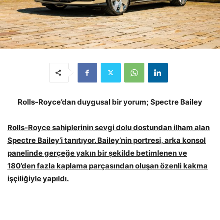
Rolls-Royce’dan duygusal bir yorum; Spectre Bailey
Rolls-Royce sahiplerinin sevgi dolu dostundan ilham alan
Spectre Bailey’i tanıtıyor. Bailey’nin portresi, arka konsol
panelinde gerçeğe yakın bir şekilde betimlenen ve
180’den fazla kaplama parçasından oluşan özenli kakma
işçiliğiyle yapıldı.