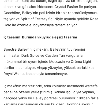
tamamlanırken; üst bölüm, ışığın açısıyla birlikte değişen,
dinamik ve göz alıcı iridescent Crystal Fusion ile parlıyor.
Coachline, Bailey’nin pati izinin birebir reprodüksiyonunu
taşıyor ve Spirit of Ecstasy figürüyle uyumlu şekilde Rose
Gold ile özenle el boyamasıyla tamamlanıyor.
İç tasarım: Burundan kuyruğa eşsiz tasarım
Spectre Bailey’in iç mekânı, Bailey’nin tüy rengini
anımsatan Dark Spice ve Casden Tan vurgularla
mükemmel bir uyum içinde Moccasin ve Crème Light
derilerle sunuluyor. Ahşap yüzeyler, yüksek parlaklıkta
Royal Walnut kaplamayla tamamlanıyor.
İç mekânın merkezinde, arka koltuklar arasındaki waterfall
paneline özenle yerleştirilmiş, kakma işçiliğiyle yapılan,
gerçeğe yakın bir Bailey portresi bulunuyor. 180’den fazla
kaplama parçasından oluşan bu özenli kompozisyonun