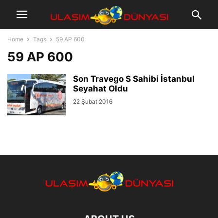
Home
Tags
59 AP 600
59 AP 600
Son Travego S Sahibi İstanbul
Seyahat Oldu
22 Şubat 2016