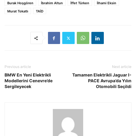
Burak Hoşgören
İbrahim Altun
İffet Türken
İlhami Eksin
Murat Tokatlı
TAİD
Previous article
Next article
BMW En Yeni Elektrikli
Tamamen Elektrikli Jaguar I-
Modellerini Cenevre’de
PACE Avrupa’da Yılın
Sergileyecek
Otomobili Seçildi