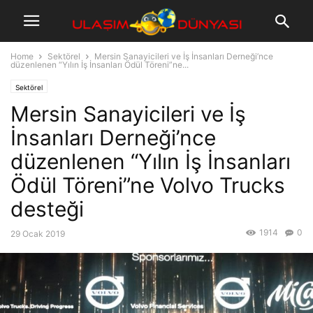
Home
Sektörel
Mersin Sanayicileri ve İş İnsanları Derneği’nce
düzenlenen “Yılın İş İnsanları Ödül Töreni”ne...
Sektörel
Mersin Sanayicileri ve İş
İnsanları Derneği’nce
düzenlenen “Yılın İş İnsanları
Ödül Töreni”ne Volvo Trucks
desteği
1914
0
29 Ocak 2019