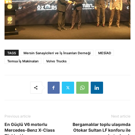
TAGS
Mersin Sanayicileri ve İş İnsanları Derneği
MESİAD
Temsa İş Makinaları
Volvo Trucks
Previous article
Next article
En Güçlü V6 motorlu
Bergamalılar toplu ulaşımda
Mercedes-Benz X-Class
Otokar Sultan LF konforu ile