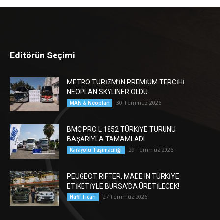
Editörün Seçimi
METRO TURİZM’İN PREMİUM TERCİHİ
NEOPLAN SKYLINER OLDU
30 Temmuz 2026
MAN & Neoplan
BMC PRO L 1852 TÜRKİYE TURUNU
BAŞARIYLA TAMAMLADI
29 Temmuz 2026
Karayolu Taşımacılığı
PEUGEOT RIFTER, MADE IN TÜRKİYE
ETİKETİYLE BURSA’DA ÜRETİLECEK!
27 Temmuz 2026
Hafif Ticari