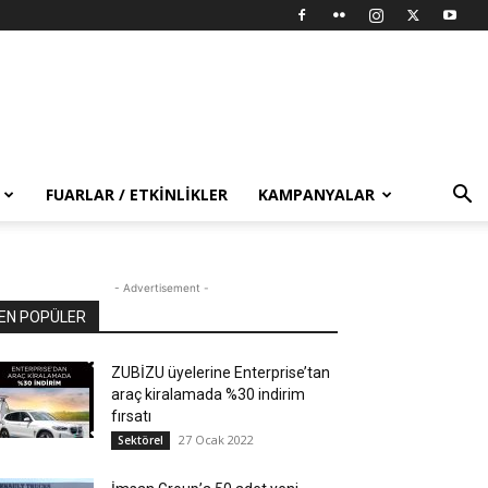
FUARLAR / ETKINLIKLER
KAMPANYALAR
- Advertisement -
EN POPÜLER
ZUBİZU üyelerine Enterprise’tan
araç kiralamada %30 indirim
fırsatı
27 Ocak 2022
Sektörel