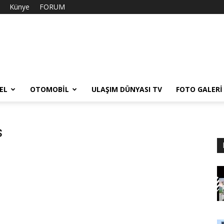
Künye
FORUM
EL
OTOMOBIL
ULAŞIM DÜNYASI TV
FOTO GALERI
s