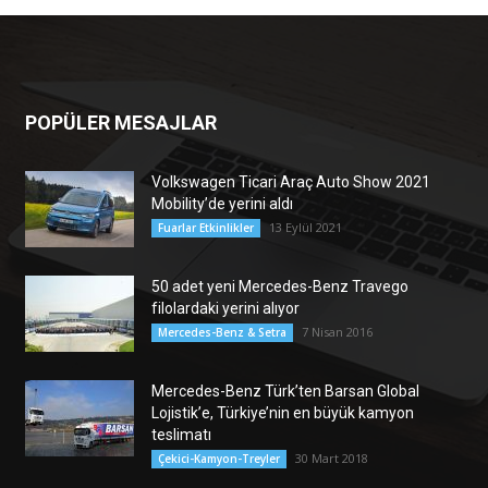
POPÜLER MESAJLAR
Volkswagen Ticari Araç Auto Show 2021
Mobility’de yerini aldı
13 Eylül 2021
Fuarlar Etkinlikler
50 adet yeni Mercedes-Benz Travego
filolardaki yerini alıyor
7 Nisan 2016
Mercedes-Benz & Setra
Mercedes-Benz Türk’ten Barsan Global
Lojistik’e, Türkiye’nin en büyük kamyon
teslimatı
30 Mart 2018
Çekici-Kamyon-Treyler