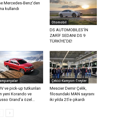
ne Mercedes-Benz’den
na kullandı
Otomobil
DS AUTOMOBILES’İN
ZARİF SEDANI DS 9
TÜRKİYE’DE!
ampanyalar
Çekici-Kamyon-Treyler
V ve pick-up tutkunları
Mescier Demir Çelik,
in yeni Korando ve
filosundaki MAN sayısını
sso Grand’a özel...
iki yılda 25’e çıkardı