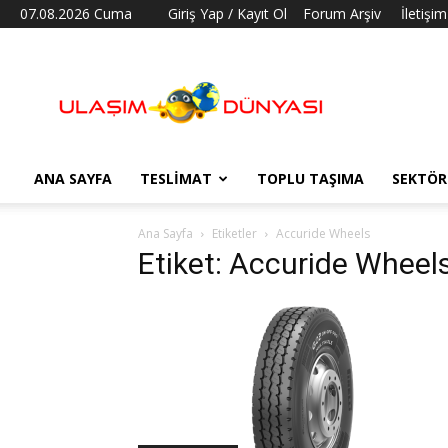
07.08.2026 Cuma
Giriş Yap / Kayıt Ol
Forum Arşiv
İletişim
Ulaşım
Dünyası
ANA SAYFA
TESLIMAT
TOPLU TAŞIMA
SEKTÖR
Ana Sayfa
Etiketler
Accuride Wheels
Etiket: Accuride Wheel