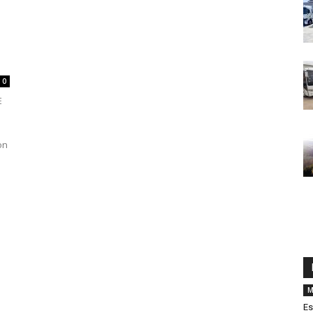
0
E
on
M
Es