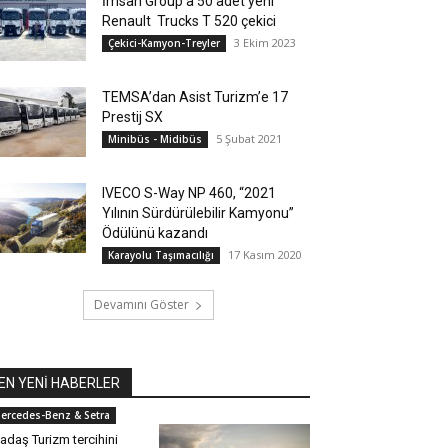
İmsan Group’a 50 adet yeni
Renault Trucks T 520 çekici
3 Ekim 2023
Çekici-Kamyon-Treyler
TEMSA’dan Asist Turizm’e 17
Prestij SX
5 Şubat 2021
Minibüs - Midibüs
IVECO S-Way NP 460, “2021
Yılının Sürdürülebilir Kamyonu”
Ödülünü kazandı
17 Kasım 2020
Karayolu Taşımacılığı
Devamını Göster
EN YENİ HABERLER
ercedes-Benz & Setra
adaş Turizm tercihini