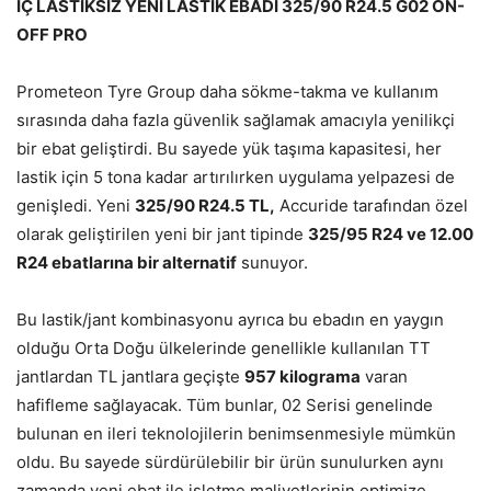
İÇ LASTİKSİZ YENİ LASTİK EBADI 325/90 R24.5
G02 ON-
OFF PRO
Prometeon Tyre Group daha sökme-takma ve kullanım
sırasında daha fazla güvenlik sağlamak amacıyla yenilikçi
bir ebat geliştirdi. Bu sayede yük taşıma kapasitesi, her
lastik için 5 tona kadar artırılırken uygulama yelpazesi de
genişledi. Yeni
325/90 R24.5 TL,
Accuride tarafından özel
olarak geliştirilen yeni bir jant tipinde
325/95 R24 ve 12.00
R24 ebatlarına bir alternatif
sunuyor.
Bu lastik/jant kombinasyonu ayrıca bu ebadın en yaygın
olduğu Orta Doğu ülkelerinde genellikle kullanılan TT
jantlardan TL jantlara geçişte
957 kilograma
varan
hafifleme sağlayacak. Tüm bunlar, 02 Serisi genelinde
bulunan en ileri teknolojilerin benimsenmesiyle mümkün
oldu. Bu sayede sürdürülebilir bir ürün sunulurken aynı
zamanda yeni ebat ile işletme maliyetlerinin optimize