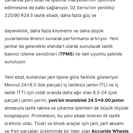
edilmesine de katkı sağlanıyor. 02 Serisi’nin yenilikçi
325/90 R24.5 lastik ebadı, daha fazla güç ve
dayanıklılık, daha fazla kilometre ve daha düşük
yuvarlanma direnci sunarak performansı artırıyor. Yeni
jantlar da gelecekte standart olarak sunulacak lastik
basıncı izleme sensörleri (
TPMS
) ile tam uyumlu şekilde
sunuluyor.
Yeni ebat, kullanılan jant tipine göre farklılık gösteriyor.
Mevcut 24×8.5 (tek parçalı) iç lastiksiz jantın (TL) ve iç
lastik (TT) için ciddi oranda daha ağır olan 8.5-24 (çok
parçalı) jantın yerini,
yeni bir monoblok 24.5×9.00 jantın
almasıyla lastik takma ve çıkarma işlemleri de büyük ölçüde
kolaylaşıyor. Prometeon, bu yeni ebadı öneren ilk lastik
üreticisi oldu. Ticari ve binek araçlar için jant, jant aksamı
ve fren parçaları üretiminde bir lider olan
Accuride Wheels