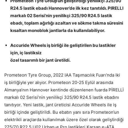
Prometeon Tyre Group’un geliştirdiği yenilikçi 325/90
R24.5 lastik ebadı Hannover’de ilk kez tanıtıldı.
PIRELLI
markalı 02 Serisi’nin yenilikçi 325/90 R24.5 lastik
ebadı, toplam ağırlığı azaltan ve sökme takma süresini
kısaltan monoblok jantlarla da kullanılabiliyor.
Accuride Wheels iş birliği ile geliştirilen bu lastikler
için, iç lastiksiz
özel tasarımlı bir jant üretildi.
Prometeon Tyre Group, 2022 IAA Taşımacılık Fuarı’nda iki
iş birliğiyle yer alıyor. Prometeon 20-25 Eylül arasında
Almanya’nın Hannover kentinde düzenlenen fuarda PİRELLİ
markalı 02 Serisi’nin yenilikçi 325/90 R24.5 lastik ebadını
tanıtıyor. Yeni lastik, jant üreticisi Accuride Wheels ile iş
birliği içinde geliştirildi. Bu ebatın yanı sıra Prometeon’un
elektrikli araçlarda kullanılmak üzere özel olarak geliştirdiği
275/70 R22.5 U02 Urban-e Pro lastikleri Karsan e-ATA