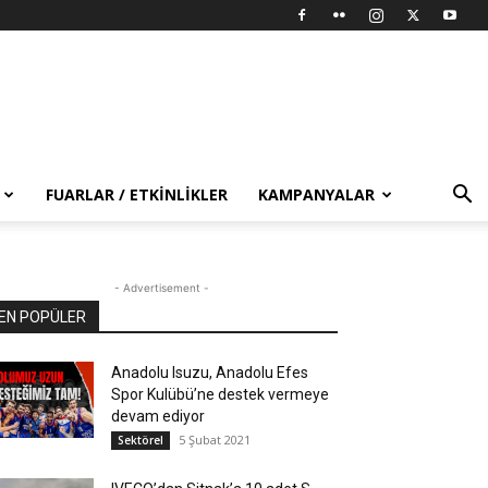
FUARLAR / ETKINLIKLER
KAMPANYALAR
- Advertisement -
EN POPÜLER
Anadolu Isuzu, Anadolu Efes
Spor Kulübü’ne destek vermeye
devam ediyor
5 Şubat 2021
Sektörel