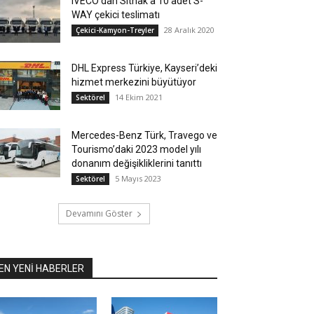
IVECO’dan Sitnak’a 10 adet S-
WAY çekici teslimatı
28 Aralık 2020
Çekici-Kamyon-Treyler
DHL Express Türkiye, Kayseri’deki
hizmet merkezini büyütüyor
14 Ekim 2021
Sektörel
Mercedes-Benz Türk, Travego ve
Tourismo’daki 2023 model yılı
donanım değişikliklerini tanıttı
5 Mayıs 2023
Sektörel
Devamını Göster
EN YENİ HABERLER