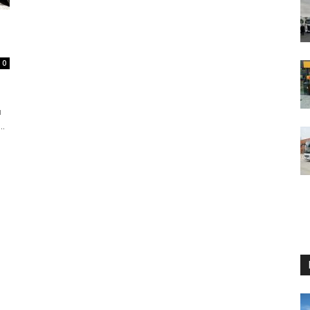
n
0
u
..