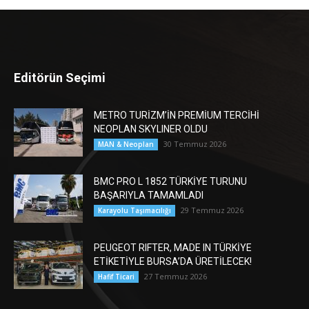
Editörün Seçimi
METRO TURİZM’İN PREMİUM TERCİHİ
NEOPLAN SKYLINER OLDU
30 Temmuz 2026
MAN & Neoplan
BMC PRO L 1852 TÜRKİYE TURUNU
BAŞARIYLA TAMAMLADI
29 Temmuz 2026
Karayolu Taşımacılığı
PEUGEOT RIFTER, MADE IN TÜRKİYE
ETİKETİYLE BURSA’DA ÜRETİLECEK!
27 Temmuz 2026
Hafif Ticari