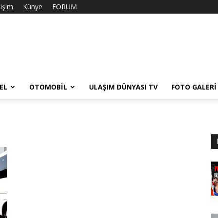
tişim
Künye
FORUM
EL
OTOMOBIL
ULAŞIM DÜNYASI TV
FOTO GALERI