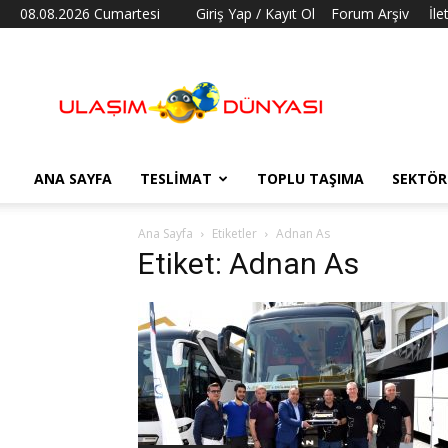
08.08.2026 Cumartesi
Giriş Yap / Kayıt Ol
Forum Arşiv
İle
Ulaşım
Dünyası
ANA SAYFA
TESLIMAT
TOPLU TAŞIMA
SEKTÖR
Ana Sayfa
Etiketler
Adnan As
Etiket: Adnan As