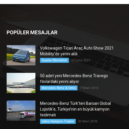
POPÜLER MESAJLAR
Volkswagen Ticari Araç Auto Show 2021
Mobility’de yerini aldı
13 Eylül 2021
Fuarlar Etkinlikler
50 adet yeni Mercedes-Benz Travego
filolardaki yerini alıyor
7 Nisan 2016
Mercedes-Benz & Setra
Mercedes-Benz Türk’ten Barsan Global
Lojistik’e, Türkiye’nin en büyük kamyon
teslimatı
30 Mart 2018
Çekici-Kamyon-Treyler