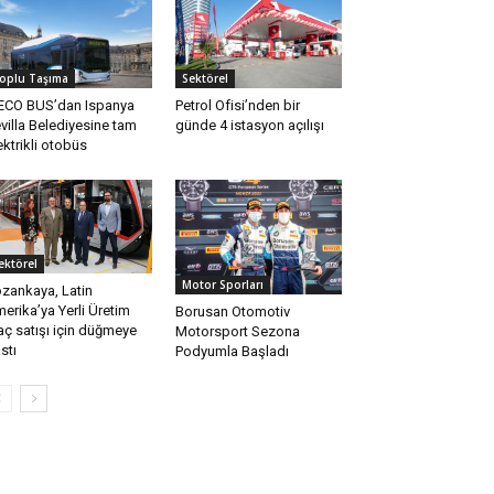
oplu Taşıma
Sektörel
ECO BUS’dan Ispanya
Petrol Ofisi’nden bir
villa Belediyesine tam
günde 4 istasyon açılışı
ektrikli otobüs
ektörel
Motor Sporları
zankaya, Latin
erika’ya Yerli Üretim
Borusan Otomotiv
aç satışı için düğmeye
Motorsport Sezona
stı
Podyumla Başladı