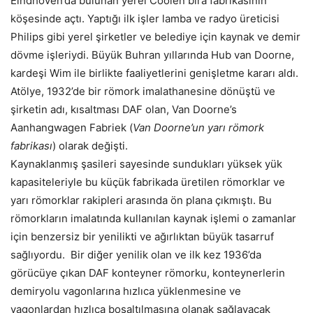
Eindhoven’da bulunan yerel Coolen bira fabrikasının
köşesinde açtı. Yaptığı ilk işler lamba ve radyo üreticisi
Philips gibi yerel şirketler ve belediye için kaynak ve demir
dövme işleriydi. Büyük Buhran yıllarında Hub van Doorne,
kardeşi Wim ile birlikte faaliyetlerini genişletme kararı aldı.
Atölye, 1932’de bir römork imalathanesine dönüştü ve
şirketin adı, kısaltması DAF olan, Van Doorne’s
Aanhangwagen Fabriek (
Van Doorne’un yarı römork
fabrikası
) olarak değişti.
Kaynaklanmış şasileri sayesinde sundukları yüksek yük
kapasiteleriyle bu küçük fabrikada üretilen römorklar ve
yarı römorklar rakipleri arasında ön plana çıkmıştı. Bu
römorkların imalatında kullanılan kaynak işlemi o zamanlar
için benzersiz bir yenilikti ve ağırlıktan büyük tasarruf
sağlıyordu. Bir diğer yenilik olan ve ilk kez 1936’da
görücüye çıkan DAF konteyner römorku, konteynerlerin
demiryolu vagonlarına hızlıca yüklenmesine ve
vagonlardan hızlıca boşaltılmasına olanak sağlayacak