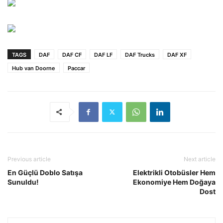
TAGS
DAF
DAF CF
DAF LF
DAF Trucks
DAF XF
Hub van Doorne
Paccar
Previous article
Next article
En Güçlü Doblo Satışa
Elektrikli Otobüsler Hem
Sunuldu!
Ekonomiye Hem Doğaya
Dost