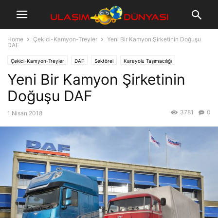
Home
Çekici-Kamyon-Treyler
Yeni Bir Kamyon Şirketinin Doğuşu
DAF
Çekici-Kamyon-Treyler
DAF
Sektörel
Karayolu Taşımacılığı
Yeni Bir Kamyon Şirketinin
Doğuşu DAF
3781
0
1 Nisan 2018