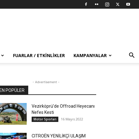
FUARLAR / ETKINLIKLER
KAMPANYALAR
- Advertisement -
EN POPÜLER
Vezirköprü’de Offroad Heyecanı
Nefes Kesti
16 Mayıs 2022
Motor Sporları
CITROËN YENİLİKÇİ ULAŞIM