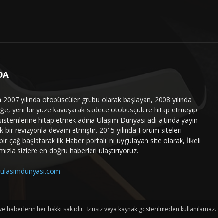
DA
a 2007 yılında otobüscüler grubu olarak başlayan, 2008 yılında
liğe, yeni bir yüze kavuşarak sadece otobüsçülere hitap etmeyip
sistemlerine hitap etmek adına Ulaşım Dünyası adı altında yayın
 bir revizyonla devam etmiştir. 2015 yılında Forum siteleri
ir çağ başlatarak ilk Haber portalı' nı uygulayan site olarak, İlkeli
mızla sizlere en doğru haberleri ulaştırıyoruz.
ulasimdunyasi.com
haberlerin her hakkı saklıdır. İzinsiz veya kaynak gösterilmeden kullanılamaz.