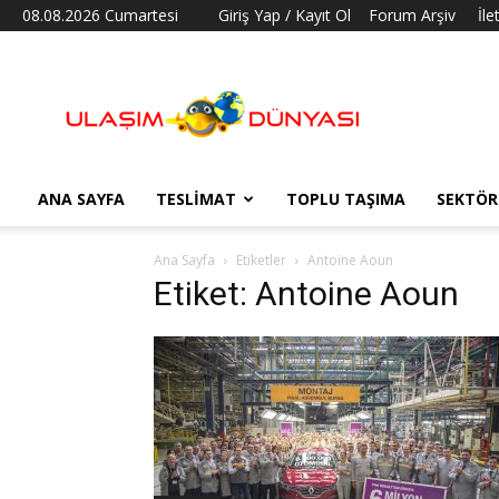
08.08.2026 Cumartesi
Giriş Yap / Kayıt Ol
Forum Arşiv
İle
Ulaşım
Dünyası
ANA SAYFA
TESLIMAT
TOPLU TAŞIMA
SEKTÖR
Ana Sayfa
Etiketler
Antoine Aoun
Etiket: Antoine Aoun