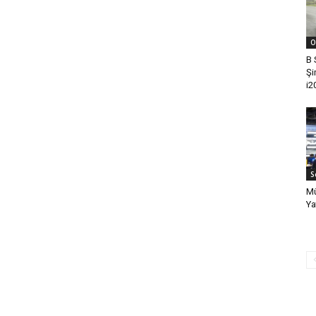
O
B 
Şi
i2
S
Mü
Ya