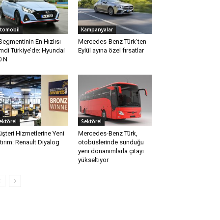
tomobil
Kampanyalar
Segmentinin En Hızlısı
Mercedes-Benz Türk’ten
mdi Türkiye’de: Hyundai
Eylül ayına özel fırsatlar
0 N
ektörel
Sektörel
şteri Hizmetlerine Yeni
Mercedes-Benz Türk,
tırım: Renault Diyalog
otobüslerinde sunduğu
yeni donanımlarla çıtayı
yükseltiyor