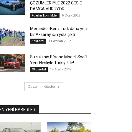
ÇÖZÜMLERİYLE 2022 CES’E
DAMGA VURUYOR
6 Ocak 2022
Fuarlar Etkinlikler
Mercedes-Benz Türk daha yeşil
bir Aksaray için yola çıktı
3 Haziran 2022
Sektörel
Suzuki’nin Efsane Modeli Swift
Yeni Nesliyle Türkiye’de!
14 Aralık 2018
Otomobil
Devamını Göster
EN YENİ HABERLER