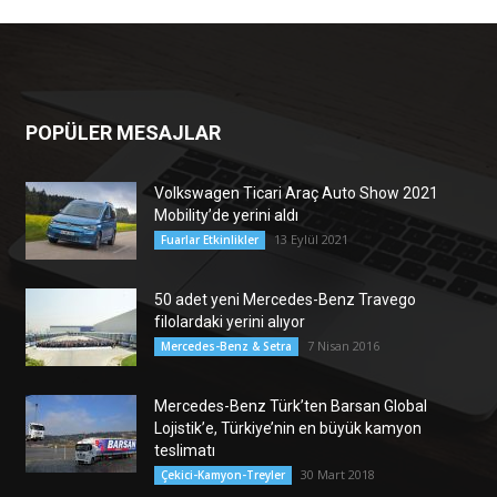
POPÜLER MESAJLAR
Volkswagen Ticari Araç Auto Show 2021
Mobility’de yerini aldı
13 Eylül 2021
Fuarlar Etkinlikler
50 adet yeni Mercedes-Benz Travego
filolardaki yerini alıyor
7 Nisan 2016
Mercedes-Benz & Setra
Mercedes-Benz Türk’ten Barsan Global
Lojistik’e, Türkiye’nin en büyük kamyon
teslimatı
30 Mart 2018
Çekici-Kamyon-Treyler