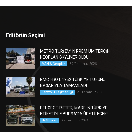
Editörün Seçimi
METRO TURİZM’İN PREMİUM TERCİHİ
NEOPLAN SKYLINER OLDU
30 Temmuz 2026
MAN & Neoplan
BMC PRO L 1852 TÜRKİYE TURUNU
BAŞARIYLA TAMAMLADI
29 Temmuz 2026
Karayolu Taşımacılığı
PEUGEOT RIFTER, MADE IN TÜRKİYE
ETİKETİYLE BURSA’DA ÜRETİLECEK!
27 Temmuz 2026
Hafif Ticari