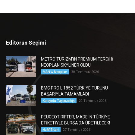
Editörün Seçimi
METRO TURİZM’İN PREMİUM TERCİHİ
NEOPLAN SKYLINER OLDU
30 Temmuz 2026
MAN & Neoplan
BMC PRO L 1852 TÜRKİYE TURUNU
BAŞARIYLA TAMAMLADI
29 Temmuz 2026
Karayolu Taşımacılığı
PEUGEOT RIFTER, MADE IN TÜRKİYE
ETİKETİYLE BURSA’DA ÜRETİLECEK!
27 Temmuz 2026
Hafif Ticari