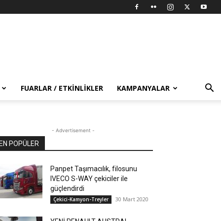
FUARLAR / ETKINLIKLER
KAMPANYALAR
- Advertisement -
EN POPÜLER
Panpet Taşımacılık, filosunu
IVECO S-WAY çekiciler ile
güçlendirdi
30 Mart 2020
Çekici-Kamyon-Treyler