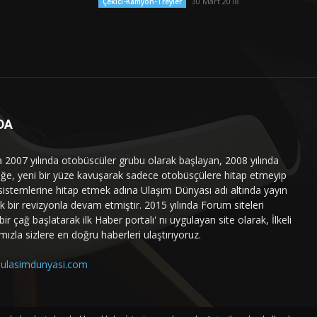
30 Mart 2018
Çekici-Kamyon-Treyler
DA
a 2007 yılında otobüscüler grubu olarak başlayan, 2008 yılında
liğe, yeni bir yüze kavuşarak sadece otobüsçülere hitap etmeyip
sistemlerine hitap etmek adına Ulaşım Dünyası adı altında yayın
 bir revizyonla devam etmiştir. 2015 yılında Forum siteleri
ir çağ başlatarak ilk Haber portalı' nı uygulayan site olarak, İlkeli
mızla sizlere en doğru haberleri ulaştırıyoruz.
ulasimdunyasi.com