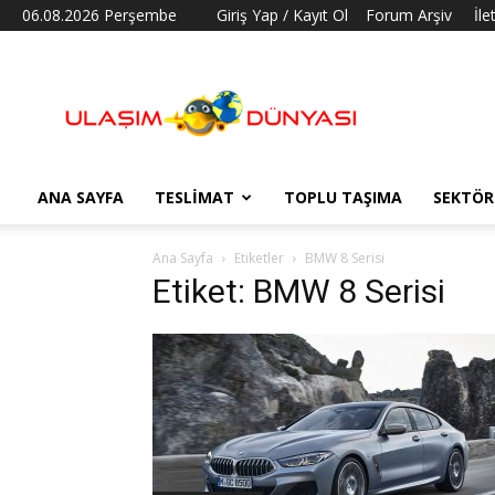
06.08.2026 Perşembe
Giriş Yap / Kayıt Ol
Forum Arşiv
İle
Ulaşım
Dünyası
ANA SAYFA
TESLIMAT
TOPLU TAŞIMA
SEKTÖR
Ana Sayfa
Etiketler
BMW 8 Serisi
Etiket: BMW 8 Serisi