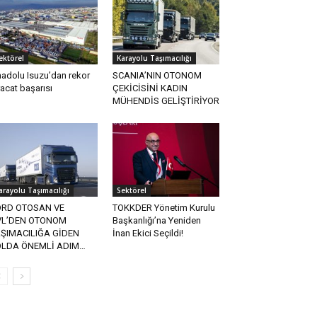
ektörel
Karayolu Taşımacılığı
adolu Isuzu’dan rekor
SCANIA’NIN OTONOM
racat başarısı
ÇEKİCİSİNİ KADIN
MÜHENDİS GELİŞTİRİYOR
arayolu Taşımacılığı
Sektörel
ORD OTOSAN VE
TOKKDER Yönetim Kurulu
VL’DEN OTONOM
Başkanlığı’na Yeniden
ŞIMACILIĞA GİDEN
İnan Ekici Seçildi!
OLDA ÖNEMLİ ADIM…