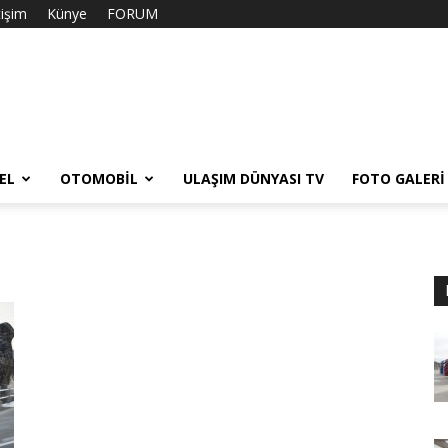
tişim
Künye
FORUM
EL
OTOMOBIL
ULAŞIM DÜNYASI TV
FOTO GALERI