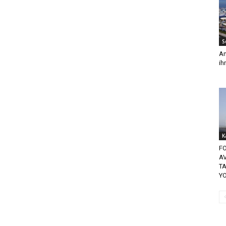
S
An
ih
K
F
A
TA
Y