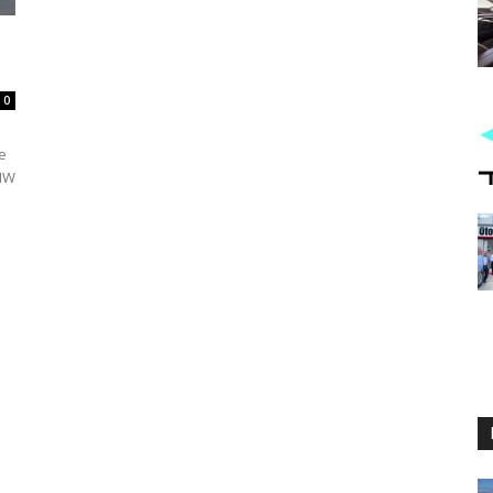
0
e
BMW