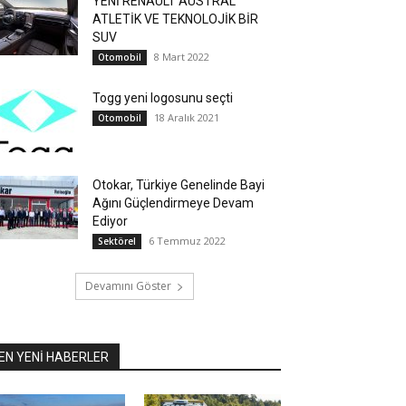
YENİ RENAULT AUSTRAL
ATLETİK VE TEKNOLOJİK BİR
SUV
8 Mart 2022
Otomobil
Togg yeni logosunu seçti
18 Aralık 2021
Otomobil
Otokar, Türkiye Genelinde Bayi
Ağını Güçlendirmeye Devam
Ediyor
6 Temmuz 2022
Sektörel
Devamını Göster
EN YENİ HABERLER