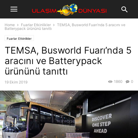
Home
Fuarlar Etkinlikler
TEMSA, Busworld Fuarı’nda 5 aracını ve
Batterypack ürününü tanıttı
Fuarlar Etkinlikler
TEMSA, Busworld Fuarı’nda 5
aracını ve Batterypack
ürününü tanıttı
1860
0
19 Ekim 2019