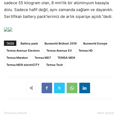
sadece 55 kilogram olan, 8 mm’lik bir alüminyum kasayla
dolu. Sadece hafif değil, aynı zamanda sağlam ve dayanıklı.
Sertifikalı battery pack’lerimiz de artık siparişe açıldı.”dedi.
TAGS
Battery pack
Busworld Brüksel 2019
Busworld Europe
Temsa Avenue Electron
Temsa Avenue EV
Temsa HD
Temsa Maraton
Temsa MD7
TEMSA MD9
Temsa MD9 electriCITY
Temsa Tech
Previous article
Next article